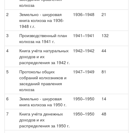
колхоза
2
Земельно - шнуровая
1936–1948
21
книга колхоза на 1936-
1948 г.г.
3
Производственный план
1941–1941
132
колхоза на 1941 г.
4
Книга учёта натуральных
1942–1942
44
доходов и их
распределения за 1942 г.
5
Протоколы общих
1947–1949
81
собраний колхозников и
заседаний правления
колхоза
6
Земельно - шнуровая
1950–1950
14
книга колхоза на 1950 г.
7
Книга учёта денежных
1950–1950
48
доходов и их
распределения за 1950 г.