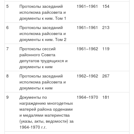
5
Протоколы заседаний
1961–1961
154
исполкома райсовета и
документы к ним. Том 1
6
Протоколы заседаний
1961–1961
213
исполкома райсовета и
документы к ним. Том 2
7
Протоколы сессий
1961–1962
119
районного Совета
депутатов трудящихся и
документы к ним
8
Протоколы заседаний
1962–1962
267
исполкома райсовета и
документы к ним
9
Документы по
1964–1970
181
награждению многодетных
матерей района орденами
и медалями материнства
(указы, акты, ведомости) за
1964-1970 г.г.