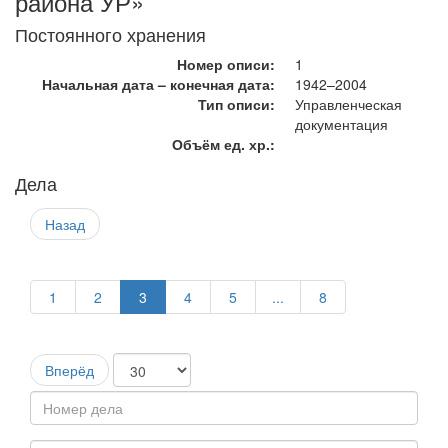
района УР»
Постоянного хранения
Номер описи:
1
Начальная дата – конечная дата:
1942–2004
Тип описи:
Управленческая
документация
Объём ед. хр.:
Дела
Назад
1
2
3
4
5
...
8
Вперёд