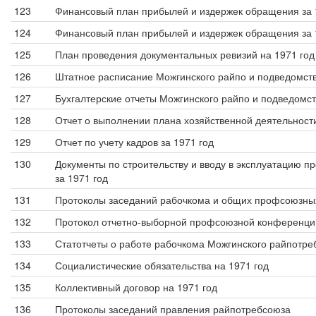
123
Финансовый план прибылей и издержек обращения за 1
124
Финансовый план прибылей и издержек обращения за 1
125
План проведения документальных ревизий на 1971 год
126
Штатное расписание Можгинского райпо и подведомств
127
Бухгалтерские отчеты Можгинского райпо и подведомст
128
Отчет о выполнении плана хозяйственной деятельност
129
Отчет по учету кадров за 1971 год
130
Документы по строительству и вводу в эксплуатацию пр
за 1971 год
131
Протоколы заседаний рабочкома и общих профсоюзны
132
Протокол отчетно-выборной профсоюзной конференци
133
Статотчеты о работе рабочкома Можгинского райпотреб
134
Социалистические обязательства на 1971 год
135
Коллективный договор на 1971 год
136
Протоколы заседаний правления райпотребсоюза