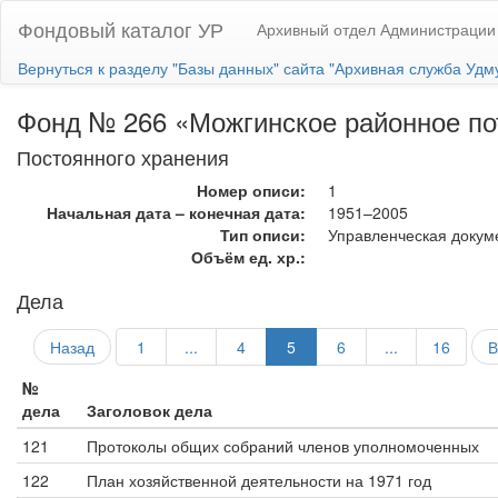
Фондовый каталог УР
Архивный отдел Администрации
Вернуться к разделу "Базы данных" сайта "Архивная служба Удм
Фонд № 266 «Можгинское районное по
Постоянного хранения
Номер описи:
1
Начальная дата – конечная дата:
1951–2005
Тип описи:
Управленческая докум
Объём ед. хр.:
Дела
Назад
1
...
4
5
6
...
16
В
№
дела
Заголовок дела
121
Протоколы общих собраний членов уполномоченных
122
План хозяйственной деятельности на 1971 год