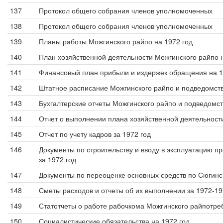
137
Протокол общего собрания членов уполномоченных
138
Протокол общего собрания членов уполномоченных
139
Планы работы Можгинского райпо на 1972 год
140
План хозяйственной деятельности Можгинского райпо н
141
Финансовый план прибыли и издержек обращения на 1
142
Штатное расписание Можгинского райпо и подведомств
143
Бухгалтерские отчеты Можгинского райпо и подведомст
144
Отчет о выполнении плана хозяйственной деятельности
145
Отчет по учету кадров за 1972 год
146
Документы по строительству и вводу в эксплуатацию пр
за 1972 год
147
Документы по переоценке основных средств по Сюгинс
148
Сметы расходов и отчеты об их выполнении за 1972-197
149
Статотчеты о работе рабочкома Можгинского райпотреб
150
Социалистические обязательства на 1972 год