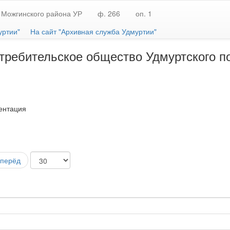
 Можгинского района УР
ф. 266
оп. 1
уртии"
На сайт "Архивная служба Удмуртии"
требительское общество Удмуртского п
ентация
перёд