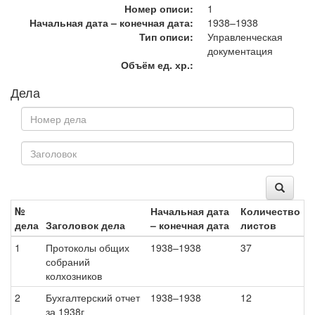
Номер описи:
1
Начальная дата – конечная дата:
1938–1938
Тип описи:
Управленческая
документация
Объём ед. хр.:
Дела
№
Начальная дата
Количество
дела
Заголовок дела
– конечная дата
листов
1
Протоколы общих
1938–1938
37
собраний
колхозников
2
Бухгалтерский отчет
1938–1938
12
за 1938г