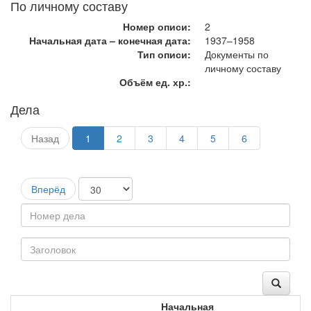
По личному составу
Номер описи:
2
Начальная дата – конечная дата:
1937–1958
Тип описи:
Документы по
личному составу
Объём ед. хр.:
Дела
Назад
1
2
3
4
5
6
Вперёд
Начальная