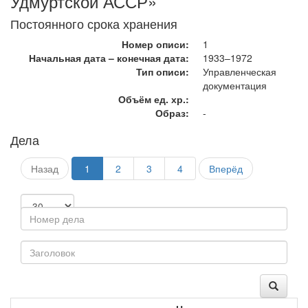
Удмуртской АССР»
Постоянного срока хранения
Номер описи:
1
Начальная дата – конечная дата:
1933–1972
Тип описи:
Управленческая
документация
Объём ед. хр.:
Образ:
-
Дела
Назад
1
2
3
4
Вперёд