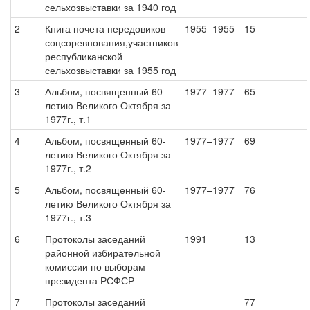
сельхозвыставки за 1940 год
2
Книга почета передовиков
1955–1955
15
соцсоревнования,участников
республиканской
сельхозвыставки за 1955 год
3
Альбом, посвященный 60-
1977–1977
65
летию Великого Октября за
1977г., т.1
4
Альбом, посвященный 60-
1977–1977
69
летию Великого Октября за
1977г., т.2
5
Альбом, посвященный 60-
1977–1977
76
летию Великого Октября за
1977г., т.3
6
Протоколы заседаний
1991
13
районной избирательной
комиссии по выборам
президента РСФСР
7
Протоколы заседаний
77