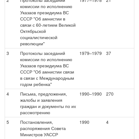
2
Протоколы заседаний
1977–1978
21
комиссии по исполнению
Указаов президиума ВС
СССР "Об амнистии в
связи с 60-летием Великой
Октябрьской
социалистической
революции"
3
Протоколы заседаний
1979–1979
37
комиссии по исполнению
Указаов президиума ВС
СССР "Об амнистии связи
в связи с Международным
годом ребенка"
4
Письма, предложения,
1990–1990
270
жалобы и заявления
граждан и документы по их
рассмотрению
5
Постановления,
1990
4
распоряжения Совета
Министров УАССР