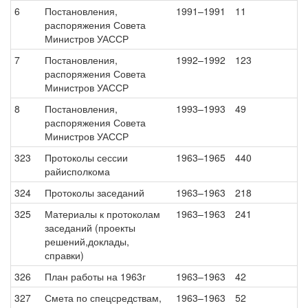
6
Постановления,
1991–1991
11
распоряжения Совета
Министров УАССР
7
Постановления,
1992–1992
123
распоряжения Совета
Министров УАССР
8
Постановления,
1993–1993
49
распоряжения Совета
Министров УАССР
323
Протоколы сессии
1963–1965
440
райисполкома
324
Протоколы заседаний
1963–1963
218
325
Материалы к протоколам
1963–1963
241
заседаний (проекты
решений,доклады,
справки)
326
План работы на 1963г
1963–1963
42
327
Смета по спецсредствам,
1963–1963
52