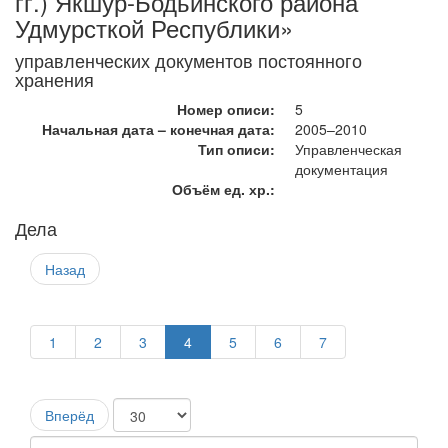
гг.) Якшур-Бодьинского района
Удмурсткой Республики»
управленческих документов постоянного
хранения
Номер описи:
5
Начальная дата – конечная дата:
2005–2010
Тип описи:
Управленческая
документация
Объём ед. хр.:
Дела
Назад
1
2
3
4
5
6
7
Вперёд