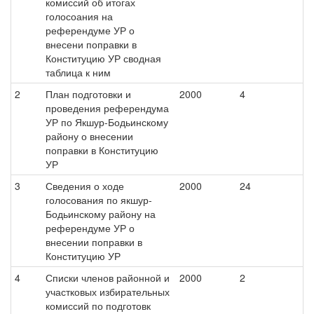
комиссий об итогах
голосоания на
референдуме УР о
внесени поправки в
Конституцию УР сводная
таблица к ним
2
План подготовки и
2000
4
проведения референдума
УР по Якшур-Бодьинскому
району о внесении
поправки в Конституцию
УР
3
Сведения о ходе
2000
24
голосования по якшур-
Бодьинскому району на
референдуме УР о
внесении поправки в
Конституцию УР
4
Списки членов районной и
2000
2
участковых избирательных
комиссий по подготовк