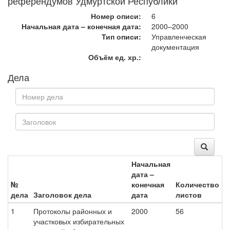
референдумов Удмуртской Республики
Номер описи:
6
Начальная дата – конечная дата:
2000–2000
Тип описи:
Управленческая
документация
Объём ед. хр.:
Дела
Начальная
дата –
№
конечная
Количество
дела
Заголовок дела
дата
листов
1
Протоколы районных и
2000
56
участковых избирательных