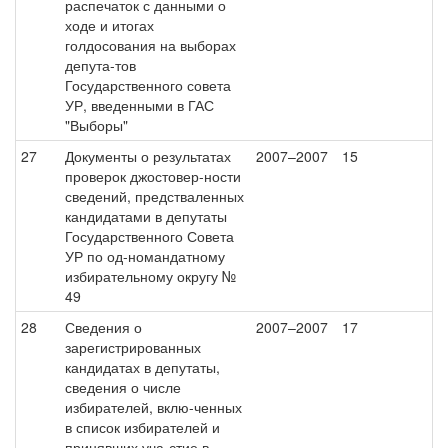
распечаток с данными о
ходе и итогах
голдосования на выборах
депута-тов
Государственного совета
УР, введенными в ГАС
"Выборы"
27
Документы о результатах
2007–2007
15
проверок джостовер-ности
сведений, предстваленных
кандидатами в депутаты
Государственного Совета
УР по од-номандатному
избирательному округу №
49
28
Сведения о
2007–2007
17
зарегистрированных
кандидатах в депутаты,
сведения о числе
избирателей, вклю-ченных
в список избирателей и
принявших уча-стие в