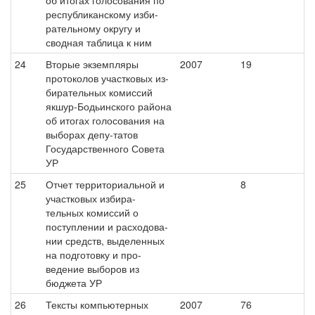
об итогах голосования по
республиканскому изби-
рательному округу и
сводная таблица к ним
24
Вторые экземпляры
2007
19
протоколов участковых из-
бирательных комиссий
якшур-Бодьинского района
об итогах голосования на
выборах депу-татов
Государственного Совета
УР
25
Отчет территориальной и
8
участковых избира-
тельных комиссий о
поступлении и расходова-
нии средств, выделенных
на подготовку и про-
ведение выборов из
бюджета УР
26
Тексты компьютерных
2007
76