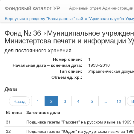
Фондовый каталог УР
Архивный отдел Администрации
Вернуться к разделу "Базы данных" сайта "Архивная служба Удм
Фонд № 36 «Муниципальное учреждени
Министертсва печати и информации У
дел постоянного хранения
Номер описи:
1
Начальная дата – конечная дата:
1953–2010
Тип описи:
Управленческая докум
Объём ед. хр.:
Дела
Назад
1
2
3
4
5
...
12
В
№ дела
Заголовок дела
31
Подшивка газеты "Рассвет" на русском языке за 1969 
32
Подшивка газеты "Югдон" на удмуртском языке за 196