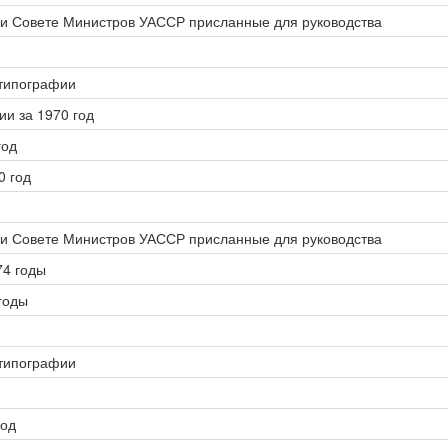
ри Совете Министров УАССР присланные для руководства
 типографии
ии за 1970 год
год
0 год
ри Совете Министров УАССР присланные для руководства
74 годы
годы
 типографии
год