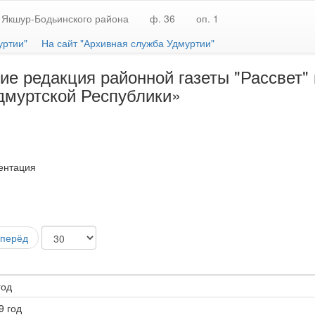
 Якшур-Бодьинского района
ф. 36
оп. 1
уртии"
На сайт "Архивная служба Удмуртии"
е редакция районной газеты "Рассвет"
дмуртской Республики»
ентация
перёд
год
9 год