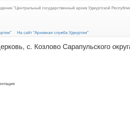
ждение "Центральный государственный архив Удмуртской Республи
уртии"
На сайт "Архивная служба Удмуртии"
рковь, с. Козлово Сарапульского округа
ентация