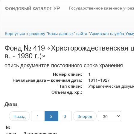
Фондовый каталог УР
Государственное казенное учре
Вернуться к разделу "Базы данных" сайта "Архивная служба Удм
Фонд № 419 «Христорождественская це
в. - 1930 г.)»
опись документов постоянного срока хранения
Номер описи:
1
Начальная дата – конечная дата:
1811–1927
Тип описи:
Управленческая докум
Объём ед. хр.:
Дела
Назад
1
2
3
Вперёд
№
дела
Заголовок дела