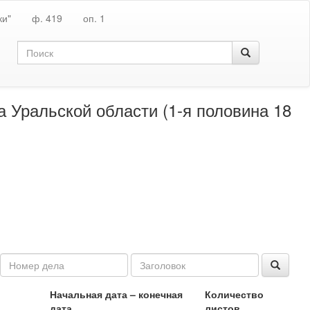
ки"
ф. 419
оп. 1
 Уральской области (1-я половина 18
Начальная дата – конечная
Количество
дата
листов