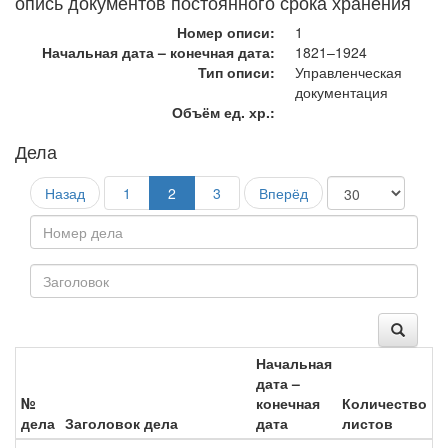
опись документов постоянного срока хранения
Номер описи:
1
Начальная дата – конечная дата:
1821–1924
Тип описи:
Управленческая
документация
Объём ед. хр.:
Дела
Назад
1
2
3
Вперёд
Начальная
дата –
№
конечная
Количество
дела
Заголовок дела
дата
листов