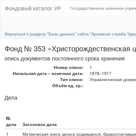
Фондовый каталог УР
Государственное казенное учре
Вернуться к разделу "Базы данных" сайта "Архивная служба Удм
Фонд № 353 «Христорождественская цер
опись документов постоянного срока хранения
Номер описи:
1
Начальная дата – конечная дата:
1878–1917
Тип описи:
Управленческая докум
Объём ед. хр.:
Дела
№
дела
Заголовок дела
1
Метрическая книга записи родившихся, бракосочетавши