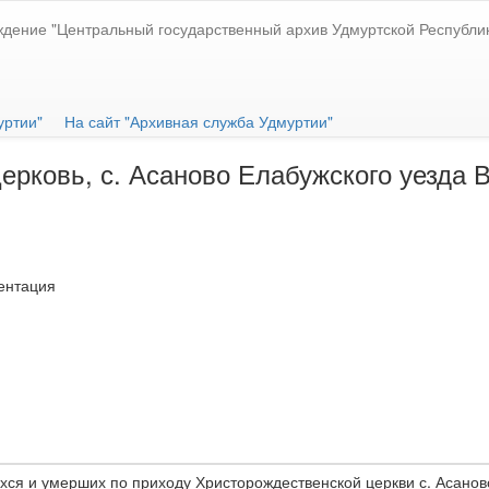
ждение "Центральный государственный архив Удмуртской Республи
уртии"
На сайт "Архивная служба Удмуртии"
ковь, с. Асаново Елабужского уезда Вя
ентация
хся и умерших по приходу Христорождественской церкви с. Асаново