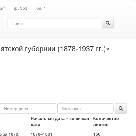
ки"
ф. 353
оп. 1
тской губернии (1878-1937 гг.)»
Начальная дата – конечная
Количество
дата
листов
 за 1878,
1878–1881
156