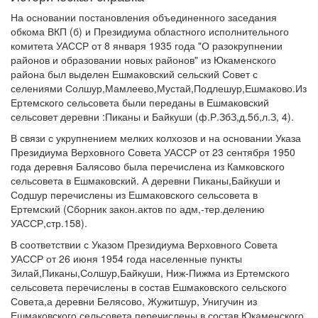
На основании постановления объединенного заседания
обкома ВКП (б) и Президиума областного исполнительного
комитета УАССР от 8 января 1935 года "О разокрупнении
районов и образовании новых районов" из Юкаменского
района был выделен Ешмаковский сельский Совет с
селениями Солшур,Мамлеево,Мустай,Подлешур,Ешмаково.Из
Ертемского сельсовета были переданы в Ешмаковский
сельсовет деревни :Пиканы и Байкуши (ф.Р.ЗбЗ,д.5б,л.З, 4).
В связи с укрупнением мелких колхозов и на основании Указа
Президиума Верховного Совета УАССР от 23 сентября 1950
года деревня Балясово была перечислена из Камковского
сельсовета в Ешмаковский. А деревни Пиканы,Байкуши и
Содшур перечислены из Ешмаковского сельсовета в
Ертемский (Сборник закон.актов по адм,-тер.делению
УАССР,стр.158).
В соответствии с Указом Президиума Верховного Совета
УАССР от 26 июня 1954 года населенные пункты
Зилай,Пиканы,Солшур,Байкуши, Ниж-Пижма из Ертемского
сельсовета перечислены в состав Ешмаковского сельского
Совета,а деревни Белясово, Жужитшур, Унигучин из
Ешмаковского сельсовета перечислены в состав Юкаменского