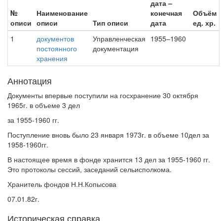
дата –
№
Наименование
конечная
Объём
описи
описи
Тип описи
дата
ед. хр.
1
документов
Управленческая
1955–1960
постоянного
документация
хранения
Аннотация
Документы впервые поступили на госхранение 30 октября
1965г. в объеме 3 дел
за 1955-1960 гг.
Поступление вновь было 23 января 1973г. в объеме 10дел за
1958-1960гг.
В настоящее время в фонде хранится 13 дел за 1955-1960 гг.
Это протоколы сессий, заседаний сельисполкома.
Хранитель фондов Н.Н.Копысова
07.01.82г.
Историческая справка