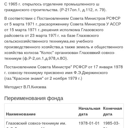
С 1965 г. открылось отделение промышленного ш
гражданского строительства. (Р-217оп.1, д.112, л. 79).
В соответствии с Постановлением Совета Министров РСФСР
от 5 марта 1971 г.,расаоряжениеу Совета Министров У АССР
от 15 марта 1971 г.,решения исполкома Глазовского
райсовета от 23 марта 197I г. на базе Глазовского
сельскохозяйственного техникума,ею учебного
производственного хозяйства,а также земель и общественного
хозяйства колхоза "Колос" организован Глазоввкий совхоз-
техникум (ф.Р-2,оп.1,д.978,л.8О).
Постановлением Совета Министре" РСФСР от 17 января 1978
г. совхозу-техникуму присвоено имя Ф.Э.Дзержинского
(газ."Красное знамя" от 2 ноября 1979 г.)
Методист В.П.Князева
Переименования фонда
Начальная
Конечная
Наименование
дата
дата
Глазовский совхоз-техникум им.
1978-01-01
1985-03-