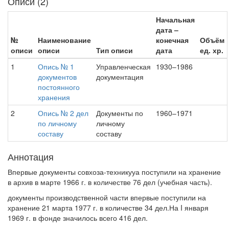
Описи (2)
Начальная
дата –
№
Наименование
конечная
Объём
описи
описи
Тип описи
дата
ед. хр.
1
Опись № 1
Управленческая
1930–1986
документов
документация
постоянного
хранения
2
Опись № 2 дел
Документы по
1960–1971
по личному
личному
составу
составу
Аннотация
Впервые документы совхоза-техникууа поступили на хранение
в архив в марте 1966 г. в количестве 76 дел (учебная часть).
документы производственной части впервые поступили на
хранение 21 марта 1977 г. в количестве 34 дел.На I января
1969 г. в фонде значилось всего 416 дел.