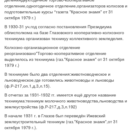
отделение,одногодичное отделение,организаторов колхозов и
подготовительные курсы ^газета "Красное знамя" от 31
октября 1979 г.)
В 1930-31 уч.год согласно постановления Президиума
облисполкома на базе Глазовокого кооперативно-колхозного
техникума организован техникуу коллективного земледелия.
Колхозно-организационное отделение
реорганизовано"Торгово-кооператмвиое отделение
выделилось из техникума (газ."Красное знамя" от 31 октября
1979 г.)
В техникуме было два отделения:животноводческое и
льноводческое,где готовились животноводы и льноводы
(ф.Р-217,оп.1,д.3,л.15).
В отчетах за 1931-1932 гг. имеется ещё другое название
техникума:техникум молочного животноводства,льноводства и
землеустройства (ф.Р-217,д.З,л.192)
В начале 1931 г. в Глазов был переведён Ижевский
землеустроительный техникум (газ."Красное знамя",от 31
октября 1979 г.).