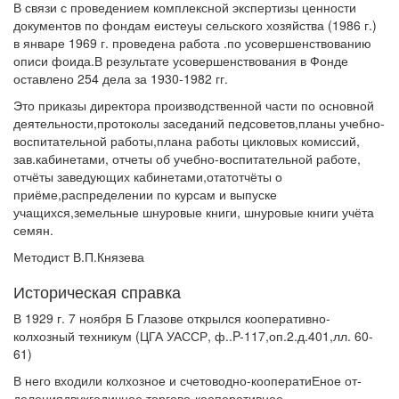
В связи с проведением комплексной экспертизы ценности
документов по фондам еистеуы сельского хозяйства (1986 г.)
в январе 1969 г. проведена работа .по усовершенствованию
описи фоида.В результате усовершенствования в Фонде
оставлено 254 дела за 1930-1982 гг.
Это приказы директора производственной части по основной
деятельности,протоколы заседаний педсоветов,планы учебно-
воспитательной работы,плана работы цикловых комиссий,
зав.кабинетами, отчеты об учебно-воспитательной работе,
отчёты заведующих кабинетами,отатотчёты о
приёме,распределении по курсам и выпуске
учащихся,земельные шнуровые книги, шнуровые книги учёта
семян.
Методист В.П.Князева
Историческая справка
В 1929 г. 7 ноября Б Глазове открылся кооперативно-
колхозный техникум (ЦГА УАССР, ф..P-117,оп.2.д.401,лл. 60-
61)
В него входили колхозное и счетоводно-кооператиЕное от-
делениядвухгодичное торгово-кооперативное