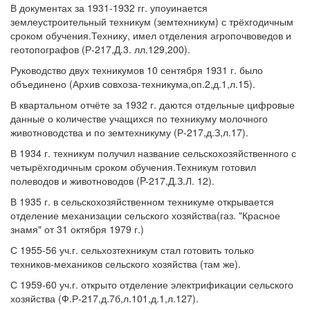
В документах за 1931-1932 гг. упоуинается
землеустроительный техникум (земтехникум) с трёхгодичным
сроком обучения.Технику, имел отделения агропочвоведов и
геотопографов (Р-217,Д.3. лл.129,200).
Руководство двух техникумов 10 сентября 1931 г. было
объединено (Архив совхоза-техникума,оп.2,д.1,л.15).
В квартальном отчёте за 1932 г. даются отдельные цифровые
данные о количестве учащихся по техникуму молочного
животноводства и по земтехникуму (Р-217,д.З,л.17).
В 1934 г. техникум получил название сельскохозяйственного с
четырёхгодичным сроком обучения.Техникум готовил
полеводов и животноводов (P-217,Д.З.Л. 12).
В 1935 г. в сельскохозяйственном техникуме открывается
отделение механизации сельского хозяйства(газ. "Красное
знамя" от 31 октября 1979 г.)
С 1955-56 уч.г. сельхозтехникум стал готовить только
техников-механиков сельского хозяйства (там же).
С 1959-60 уч.г. открыто отделение электрификации сельского
хозяйства (Ф.Р-217,д.7б,л.101,д.1,л.127).