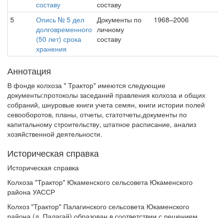
составу
составу
5
Опись № 5 дел
Документы по
1968–2006
долговременного
личному
(50 лет) срока
составу
хранения
Аннотация
В фонде колхоза " Трактор" имеются следующие
документы:протоколы заседаний правления колхоза и общих
собраний, шнуровые книги учета семян, книги истории полей
севооборотов, планы, отчеты, статотчеты,документы по
капитальному строительству, штатное расписание, анализ
хозяйственной деятельности.
Историческая справка
Историческая справка
Колхоза "Трактор" Юкаменского сельсовета Юкаменского
района УАССР
Колхоз "Трактор" Палагинского сельсовета Юкаменского
района (д. Палагай) образован в соответствии с решением