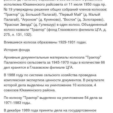
исполкома Юкаменского райсовета от 11 июля 1950 года пр.
№ 19 утверждены решения общих собраний членов колхозов:
"Трактор" (д. Большой Палагай), "Первый Май" (д. Малый
Палагай), "Агроном" (д. Куняново), "Восток" (д. Золотарево),
"Красная Звезда" (д. Гулекшур) в один колхоз. Объединенный
колхоз назвали "Трактор" (фонд Глазовского филиала ЦГА, д.
275, л. 131, 132).
Влившиеся колхоза образованы 1929-1931 годах.
История фонда
Архивные документальные материалы колхозла "Трактор"
Палагинского сельсовета за 1945-1970 годы в количестве 66
дел хранятся в Глазовском филиале ЦГА.
В 1988 году по системе сельского хозяйства проведена
комплексная экспертиза ценности документов. В результате
которой дела выделены на уничтожение 10 колхозов, 4
совхозов Юкаменского района.
По колхозу "Трактор" выделено на уничтожение 54 дела за
1971-1983 годы.
В декабре 1989 года приняты дела на государтсвенное