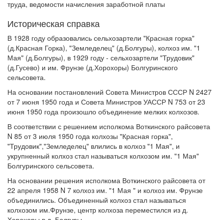
труда, ведомости начисления заработной платы
Историческая справка
В 1928 году образовались сельхозартели "Красная горка"
(д.Красная Горка), "Земледелец" (д.Болгуры), колхоз им. "1
Мая" (д.Болгуры), в 1929 году - сельхозартели "Трудовик"
(д.Гусево) и им. Фрунзе (д.Хорохоры) Болгуринского
сельсовета.
На основании постановлений Совета Министров СССР N 2427
от 7 июня 1950 года и Совета Министров УАССР N 753 от 23
июня 1950 года произошло объединение мелких колхозов.
В соответствии с решением исполкома Воткинского райсовета
N 85 от 3 июля 1950 года колхозы "Красная горка",
"Трудовик","Земледелец" влились в колхоз "1 Мая", и
укрупненный колхоз стал называться колхозом им. "1 Мая"
Болгуринского сельсовета.
На основании решения исполкома Воткинского райсовета от
22 апреля 1958 N 7 колхоз им. "1 Мая " и колхоз им. Фрунзе
объединились. Объединенный колхоз стал называться
колхозом им.Фрунзе, центр колхоза переместился из д.
Хорохоры в д. Болгуры.