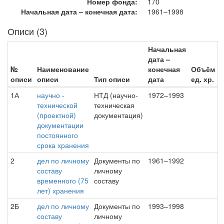
Номер фонда:
170
Начальная дата – конечная дата:
1961–1998
Описи (3)
Начальная
дата –
№
Наименование
конечная
Объём
описи
описи
Тип описи
дата
ед. хр.
1А
научно -
НТД (научно-
1972–1993
технической
техническая
(проектной)
документация)
документации
постоянного
срока хранения
2
дел по личному
Документы по
1961–1992
составу
личному
временного (75
составу
лет) хранения
2Б
дел по личному
Документы по
1993–1998
составу
личному