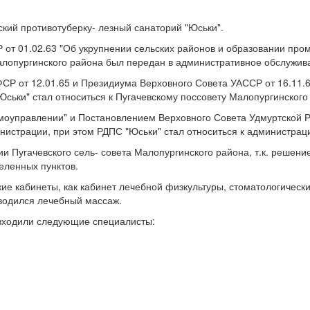
ский противотуберку- лезный санаторий "Юськи".
 от 01.02.63 "Об укрупнении сельских районов и образовании пр
 Малопургинского района был передан в административное обслужив
СР от 12.01.65 и Президиума Верховного Совета УАССР от 16.11.6
"Юськи" стал относиться к Пугачевскому поссовету Малопургинског
моуправлении" и Постановлением Верховного Совета Удмуртской Ре
истрации, при этом РДПС "Юськи" стал относиться к администраци
и Пугачевского сель- совета Малопургинского района, т.к. решени
еленных пунктов.
 кабинеты, как кабинет лечебной физкультуры, стоматологический 
оводился лечебный массаж.
 входили следующие специалисты: