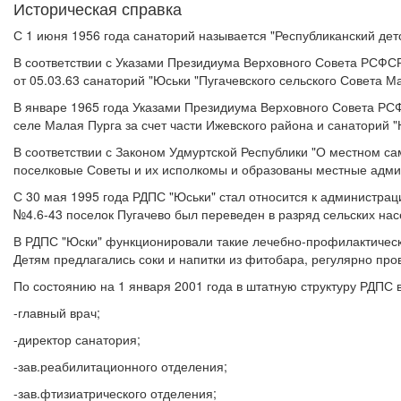
Историческая справка
С 1 июня 1956 года санаторий называется "Республиканский дет
В соответствии с Указами Президиума Верховного Совета РСФСР
от 05.03.63 санаторий "Юськи "Пугачевского сельского Совета
В январе 1965 года Указами Президиума Верховного Совета РСФ
селе Малая Пурга за счет части Ижевского района и санаторий 
В соответствии с Законом Удмуртской Республики "О местном са
поселковые Советы и их исполкомы и образованы местные админ
С 30 мая 1995 года РДПС "Юськи" стал относится к администраци
№4.6-43 поселок Пугачево был переведен в разряд сельских нас
В РДПС "Юски" функционировали такие лечебно-профилактические
Детям предлагались соки и напитки из фитобара, регулярно пр
По состоянию на 1 января 2001 года в штатную структуру РДПС
-главный врач;
-директор санатория;
-зав.реабилитационного отделения;
-зав.фтизиатрического отделения;