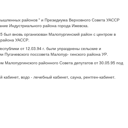
омышленных районов " и Президиума Верховного Совета УАССР
ание Индустриального района города Ижевска.
5 был вновь организован Малопургинский район с центром в
о района УАССР.
спублики от 12.03.94 г. были упразднены сельские и
и Пугачевского поссовета Малопур- гинского района УР.
ем Малопургинского районного Совета депутатов от 30.05.95 под
кабинет, водо - лечебный кабинет, сауна, рентген-кабинет.