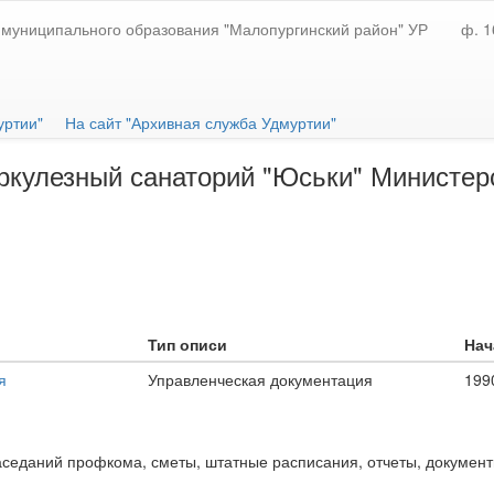
муниципального образования "Малопургинский район" УР
ф. 1
уртии"
На сайт "Архивная служба Удмуртии"
ркулезный санаторий "Юськи" Министер
Тип описи
Нач
я
Управленческая документация
199
седаний профкома, сметы, штатные расписания, отчеты, документы