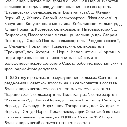
Большенорьинского с центром в с. Большая Норья. В состав
сельсовета входили следующие селения: сельхозартель
"Барановская", сельхозартель "Виль капуста", д. Женвай
Верхний, д. Женвай Старый, сельхозартель "Ивановская", д.
Капустино, Капустинская мельница, Кобылинская мельница, д.
Кулай-Норья, д. Курегово, сельхозарель "Пивоваровская", д.
Покровская, Пислеговская мельница, мельница при Старом
Постоле, д. Старый Постол, сельхозартель "Рождественская",
д. Сизяшур - Норья, поч. Токаревский, сельхозартель
"Троицкая", поч. Хуторки, с. Норья. Исполнительный орган на
территории сельсовета - исполнительный комитет
Большенорьинского сельского Совета рабочих, крестьянских и
красноармейских депутатов.
В 1925 году в результате разукрупнения сельских Советов и
разделения Советской волости на 13 сельсоветов в составе
Большенорьинского сельсовета остались: сельхозартель
"Барановская", сельхозартель "Виль капуста", сельхозартель
"Ивановская", д. Кулай-Норья, д. Старый Постол, д. Сельшур-
Норья, д. Сизяшур - Норья, поч. Токаревский, пос. Хуторки, с.
Норья, д. Якшур-Норья. После ликвидации Советской волости
постановлением Президиума ВЦИК от 15 июля 1929 года
Большенорьинский сельсовет вошел в состав