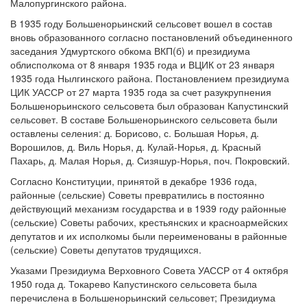
Малопургинского района.
В 1935 году Большенорьинский сельсовет вошел в состав
вновь образованного согласно постановлений объединенного
заседания Удмуртского обкома ВКП(б) и президиума
облисполкома от 8 января 1935 года и ВЦИК от 23 января
1935 года Нылгинского района. Постановлением президиума
ЦИК УАССР от 27 марта 1935 года за счет разукрупнения
Большенорьинского сельсовета был образован Капустинский
сельсовет. В составе Большенорьинского сельсовета были
оставлены селения: д. Борисово, с. Большая Норья, д.
Ворошилов, д. Виль Норья, д. Кулай-Норья, д. Красный
Пахарь, д. Малая Норья, д. Сизяшур-Норья, поч. Покровский.
Согласно Конституции, принятой в декабре 1936 года,
районные (сельские) Советы превратились в постоянно
действующий механизм государства и в 1939 году районные
(сельские) Советы рабочих, крестьянских и красноармейских
депутатов и их исполкомы были переименованы в районные
(сельские) Советы депутатов трудящихся.
Указами Президиума Верховного Совета УАССР от 4 октября
1950 года д. Токарево Капустинского сельсовета была
перечислена в Большенорьинский сельсовет; Президиума