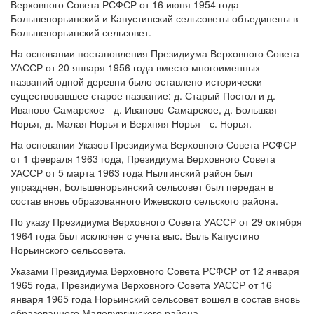
Верховного Совета РСФСР от 16 июня 1954 года -
Большенорьинский и Капустинский сельсоветы объединены в
Большенорьинский сельсовет.
На основании постановления Президиума Верховного Совета
УАССР от 20 января 1956 года вместо многоименных
названий одной деревни было оставлено исторически
существовавшее старое название: д. Старый Постол и д.
Иваново-Самарское - д. Иваново-Самарское, д. Большая
Норья, д. Малая Норья и Верхняя Норья - с. Норья.
На основании Указов Президиума Верховного Совета РСФСР
от 1 февраля 1963 года, Президиума Верховного Совета
УАССР от 5 марта 1963 года Нылгинский район был
упразднен, Большенорьинский сельсовет был передан в
состав вновь образованного Ижевского сельского района.
По указу Президиума Верховного Совета УАССР от 29 октября
1964 года был исключен с учета выс. Выль Капустино
Норьинского сельсовета.
Указами Президиума Верховного Совета РСФСР от 12 января
1965 года, Президиума Верховного Совета УАССР от 16
января 1965 года Норьинский сельсовет вошел в состав вновь
образованного Малопургинского района.