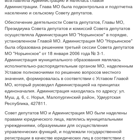
возглавляла Администрацию и являлась главой
Администрации. Глава МО была подконтрольна и подотчетна
населению и сельскому Совету депутатов.
Обеспечение деятельности Совета депутатов, Главы МО,
Президиума Совета депутатов и комиссий Совета депутатов
осуществляла Администрация МО "Норьинское" в порядке,
установленном Главой МО. Администрация МО "Норьинское"
была образована решением третьей сессии Совета депутатов
МО "Норьинское" от 18 января 2006 года № 3-1.
Администрация муниципального образования являлась
исполнительно-распорядительным органом МО, наделенным
Уставом полномочиями по решению вопросов местного
значения, формировалась в соответствии с Уставом Главой
МО, который руководил Администрацией на принципах
единоначалия. Администрация находилась по адресу: ул.
Муш, д. 6, с. Норья, Малопургинский район, Удмуртская
Республика, 427811.
Совет депутатов МО и Администрация МО были наделены
правами юридического лица, являлись муниципальными
учреждениями, образуемыми для осуществления
управленческих функций, и подлежали государственной
регистрации в качестве юридических лиц в соответствии с