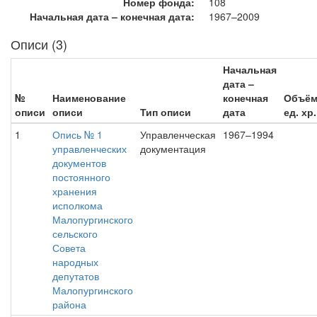
Номер фонда:
108
Начальная дата – конечная дата:
1967–2009
Описи (3)
Начальная
дата –
№
Наименование
конечная
Объё
описи
описи
Тип описи
дата
ед. хр.
1
Опись № 1
Управленческая
1967–1994
управленческих
документация
документов
постоянного
хранения
исполкома
Малопургинского
сельского
Совета
народных
депутатов
Малопургинского
района