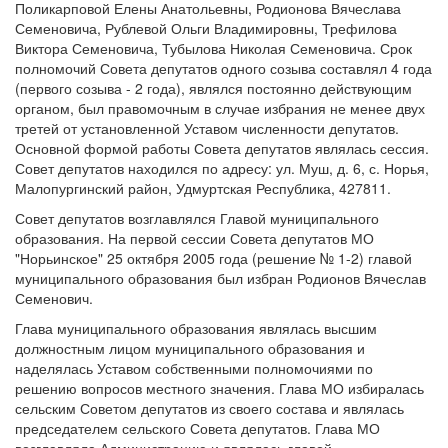
Поликарповой Елены Анатольевны, Родионова Вячеслава
Семеновича, Рублевой Ольги Владимировны, Трефилова
Виктора Семеновича, Тубылова Николая Семеновича. Срок
полномочий Совета депутатов одного созыва составлял 4 года
(первого созыва - 2 года), являлся постоянно действующим
органом, был правомочным в случае избрания не менее двух
третей от установленной Уставом численности депутатов.
Основной формой работы Совета депутатов являлась сессия.
Совет депутатов находился по адресу: ул. Муш, д. 6, с. Норья,
Малопургинский район, Удмуртская Республика, 427811.
Совет депутатов возглавлялся Главой муниципального
образования. На первой сессии Совета депутатов МО
"Норьинское" 25 октября 2005 года (решение № 1-2) главой
муниципального образования был избран Родионов Вячеслав
Семенович.
Глава муниципального образования являлась высшим
должностным лицом муниципального образования и
наделялась Уставом собственными полномочиями по
решению вопросов местного значения. Глава МО избиралась
сельским Советом депутатов из своего состава и являлась
председателем сельского Совета депутатов. Глава МО