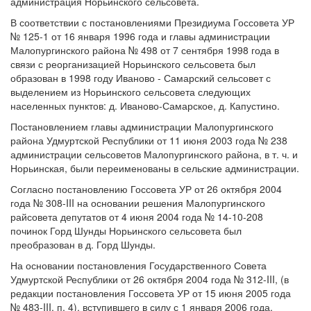
администрация Норьинского сельсовета.
В соответствии с постановлениями Президиума Госсовета УР
№ 125-1 от 16 января 1996 года и главы администрации
Малопургинского района № 498 от 7 сентября 1998 года в
связи с реорганизацией Норьинского сельсовета был
образован в 1998 году Иваново - Самарский сельсовет с
выделением из Норьинского сельсовета следующих
населенных пунктов: д. Иваново-Самарское, д. Капустино.
Постановлением главы администрации Малопургинского
района Удмуртской Республики от 11 июня 2003 года № 238
администрации сельсоветов Малопургинского района, в т. ч. и
Норьинская, были переименованы в сельские администрации.
Согласно постановлению Госсовета УР от 26 октября 2004
года № 308-III на основании решения Малопургинского
райсовета депутатов от 4 июня 2004 года № 14-10-208
починок Горд Шунды Норьинского сельсовета был
преобразован в д. Горд Шунды.
На основании постановления Государственного Совета
Удмуртской Республики от 26 октября 2004 года № 312-III, (в
редакции постановления Госсовета УР от 15 июня 2005 года
№ 483-III, п. 4), вступившего в силу с 1 января 2006 года,