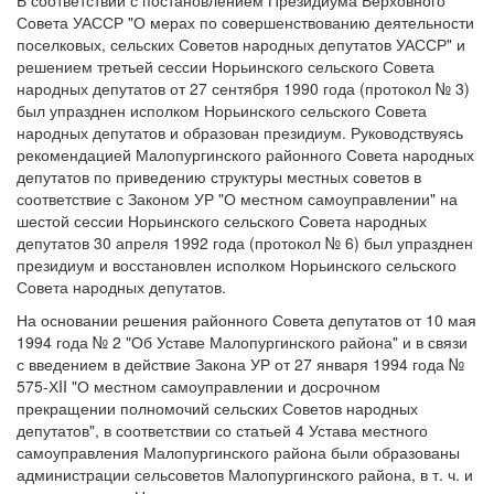
В соответствии с постановлением Президиума Верховного
Совета УАССР "О мерах по совершенствованию деятельности
поселковых, сельских Советов народных депутатов УАССР" и
решением третьей сессии Норьинского сельского Совета
народных депутатов от 27 сентября 1990 года (протокол № 3)
был упразднен исполком Норьинского сельского Совета
народных депутатов и образован президиум. Руководствуясь
рекомендацией Малопургинского районного Совета народных
депутатов по приведению структуры местных советов в
соответствие с Законом УР "О местном самоуправлении" на
шестой сессии Норьинского сельского Совета народных
депутатов 30 апреля 1992 года (протокол № 6) был упразднен
президиум и восстановлен исполком Норьинского сельского
Совета народных депутатов.
На основании решения районного Совета депутатов от 10 мая
1994 года № 2 "Об Уставе Малопургинского района" и в связи
с введением в действие Закона УР от 27 января 1994 года №
575-ХII "О местном самоуправлении и досрочном
прекращении полномочий сельских Советов народных
депутатов", в соответствии со статьей 4 Устава местного
самоуправления Малопургинского района были образованы
администрации сельсоветов Малопургинского района, в т. ч. и