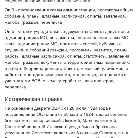
соцсоревнований, похозяйственные книги
Оп 3 - постановления главы администрации, протоколы общих
собраний, планы, штатные расписания, отчеты, заявления,
жалобы граждан, переписка
Оп 5 - устав и учредительные документы Совета депутатов и
администрациии МО, регламенты, постановления главы МО,
главы администрации МО, протоколы сессий, публичных
слушаний и собраний граждан, программы развития, планы
работы, штатные расписания, отчеты, статотчёты, заявления,
жалобы граждан, документы о территориальных изменениях,
о работе Координационного Совета, комиссий, уличкомов, о
работе с многодетными семьми, молодёжью, ветеранами и
участниками ВОВ, о землеутсройстве, акты проверок,
переписка
Историческая справка
На основании декрета ВЦИК от 28 июля 1924 года и
постановления Облплана от 28 марта 1924 года из селений
бывших Большенорьинской, Люкской, Малопургинской,
Советской волостей Ижевского уезда была образована
укрупненная Советская волость из 8 сельских Советов, в т. ч.