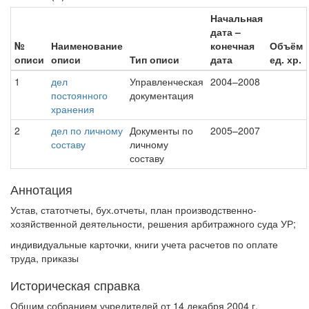
Начальная
дата –
№
Наименование
конечная
Объём
описи
описи
Тип описи
дата
ед. хр.
1
дел
Управленческая
2004–2008
постоянного
документация
хранения
2
дел по личному
Документы по
2005–2007
составу
личному
составу
Аннотация
Устав, статотчеты, бух.отчеты, план производственно-
хозяйственной деятельности, решения арбитражного суда УР;
индивидуальные карточки, книги учета расчетов по оплате
труда, приказы
Историческая справка
Общим собранием учредителей от 14 декабря 2004 г.