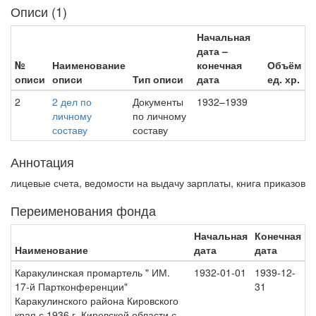
Описи (1)
Начальная
дата –
№
Наименование
конечная
Объём
описи
описи
Тип описи
дата
ед. хр.
2
2 дел по
Документы
1932–1939
личному
по личному
составу
составу
Аннотация
лицевые счета, ведомости на выдачу зарплаты, книга приказов
Переименования фонда
Начальная
Конечная
Наименование
дата
дата
Каракулинская промартель " ИМ.
1932-01-01
1939-12-
17-й Партконференции"
31
Каракулинского района Кировского
края с 1936 г. Кировской области с