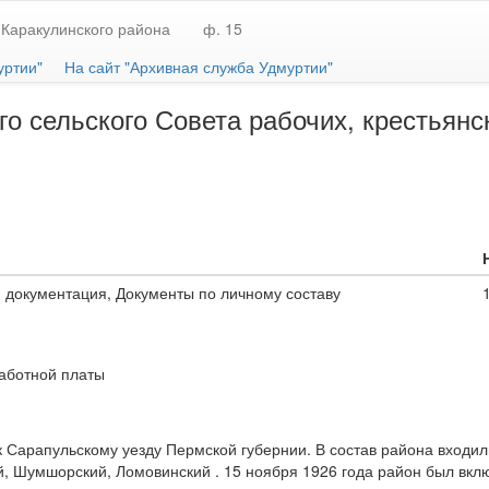
Каракулинского района
ф. 15
уртии"
На сайт "Архивная служба Удмуртии"
о сельского Совета рабочих, крестьянс
 документация, Документы по личному составу
работной платы
 Сарапульскому уезду Пермской губернии. В состав района входили
, Шумшорский, Ломовинский . 15 ноября 1926 года район был включ