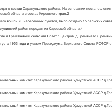
одит в состав Сарапульского района. На основании постановления
ской области в состав Кировского края.2
его вошли 70 населенных пунктов, было создано 15 сельских совет
кулинский район передан из Кировской области.4
исле и Гремячевкий сельский Совет с центром д.Гремячево (Гремячи
уста 1953 года и указом Президиума Верховного Совета РСФСР от
олнительный комитет Каракулинского района Удмуртской АССР д.Гр
олнительный комитет Каракулинского района Удмуртской АССР д.Гр
олнительный комитет Каракулинского района Удмуртской АССР д.Гр