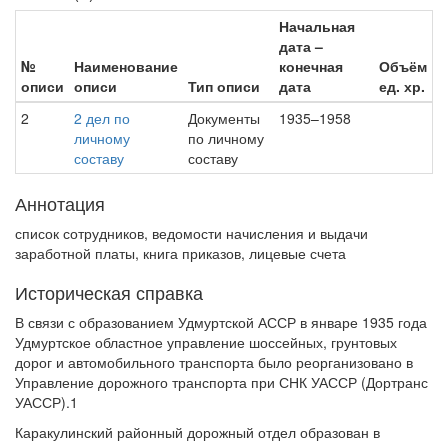
Начальная
дата –
№
Наименование
конечная
Объём
описи
описи
Тип описи
дата
ед. хр.
2
2 дел по
Документы
1935–1958
личному
по личному
составу
составу
Аннотация
список сотрудников, ведомости начисления и выдачи
заработной платы, книга приказов, лицевые счета
Историческая справка
В связи с образованием Удмуртской АССР в январе 1935 года
Удмуртское областное управление шоссейных, грунтовых
дорог и автомобильного транспорта было реорганизовано в
Управление дорожного транспорта при СНК УАССР (Дортранс
УАССР).1
Каракулинский районный дорожный отдел образован в