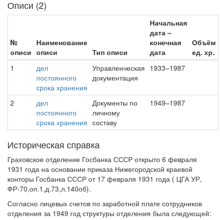
Описи (2)
Начальная
дата –
№
Наименование
конечная
Объём
описи
описи
Тип описи
дата
ед. хр.
1
дел
Управленческая
1933–1987
постоянного
документация
срока хранения
2
дел
Документы по
1949–1987
постоянного
личному
срока хранения
составу
Историческая справка
Граховское отделение Госбанка СССР открыто 6 февраля
1931 года на основании приказа Нижегородской краевой
конторы Госбанка СССР от 17 февраля 1931 года ( ЦГА УР,
ФР-70,оп.1,д.73,л.140об).
Согласно лицевых счетов по заработной плате сотрудников
отделения за 1949 год структуры отделения была следующей: