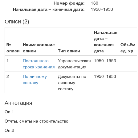
Номер фонда:
160
Начальная дата – конечная дата:
1950–1953
Описи (2)
Начальная
дата –
№
Наименование
конечная
Объём
описи
описи
Тип описи
дата
ед. хр.
1
Постоянного
Управленческая
1950–1953
срока хранения
документация
2
По личному
Документы по
1950–1953
составу
личному
составу
Аннотация
Оп.1
Отчты, сметы на строительство
Оп.2