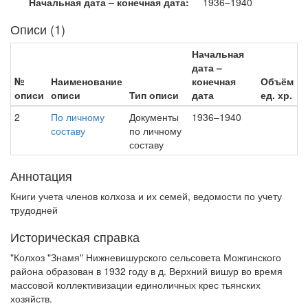
Начальная дата – конечная дата:
1936–1940
Описи (1)
Начальная
дата –
№
Наименование
конечная
Объём
описи
описи
Тип описи
дата
ед. хр.
2
По личному
Документы
1936–1940
составу
по личному
составу
Аннотация
Книги учета членов колхоза и их семей, ведомости по учету
трудодней
Историческая справка
"Колхоз "Знамя" Нижневишурского сельсовета Можгинского
района образован в 1932 году в д. Верхний вишур во время
массовой коллективизации единоличных крес тьянских
хозяйств.