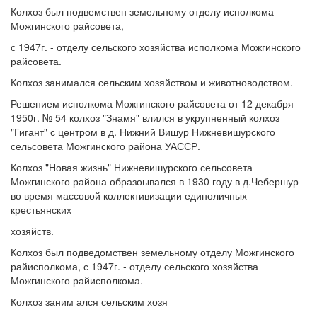
Колхоз был подвемствен земельному отделу исполкома
Можгинского райсовета,
с 1947г. - отделу сельского хозяйства исполкома Можгинского
райсовета.
Колхоз занимался сельским хозяйством и животноводством.
Решением исполкома Можгинского райсовета от 12 декабря
1950г. № 54 колхоз "Знамя" влился в укрупненный колхоз
"Гигант" с центром в д. Нижний Вишур Нижневишурского
сельсовета Можгинского района УАССР.
Колхоз "Новая жизнь" Нижневишурского сельсовета
Можгинского района образоывался в 1930 году в д.Чебершур
во время массовой коллективизации единоличных
крестьянских
хозяйств.
Колхоз был подведомствен земельному отделу Можгинского
райисполкома, с 1947г. - отделу сельского хозяйства
Можгинского райисполкома.
Колхоз заним ался сельским хозя