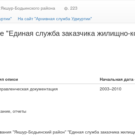
 Якшур-Бодьинского района
ф. 223
уртии"
На сайт "Архивная служба Удмуртии"
е "Единая служба заказчика жилищно-к
ип описи
Начальная дата 
правленческая документация
2003–2010
сание, отчеты
ания "Якшур-Бодьинский район" "Единая служба заказчика жилищно