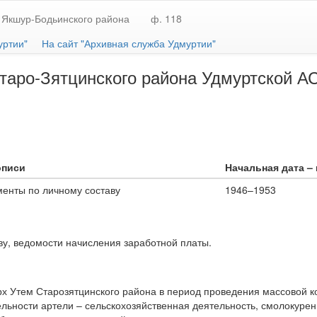
 Якшур-Бодьинского района
ф. 118
уртии"
На сайт "Архивная служба Удмуртии"
аро-Зятцинского района Удмуртской АСС
описи
Начальная дата – 
менты по личному составу
1946–1953
ву, ведомости начисления заработной платы.
ерх Утем Старозятцинского района в период проведения массовой 
льности артели – сельскохозяйственная деятельность, смолокурен