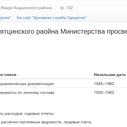
 Якшур-Бодьинского района
ф. 102
уртии"
На сайт "Архивная служба Удмуртии"
Зятцинского раойна Министерства просв
ип описи
Начальная дата 
правленческая документация
1945–1962
окументы по личному составу
1932–1962
ы расходов, годовые отчеты.
, расчетно-палтежные ведомости, лицевые счета.