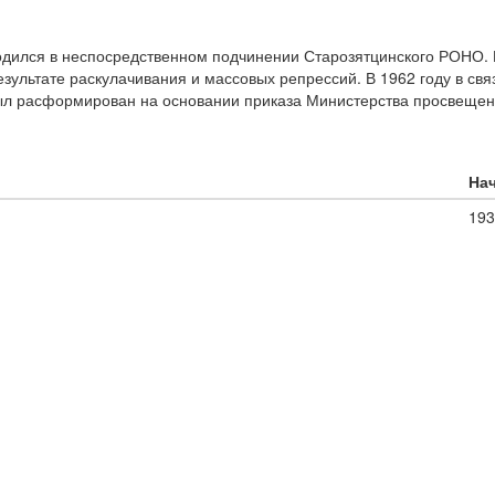
одился в неспосредственном подчинении Старозятцинского РОНО. В
езультате раскулачивания и массовых репрессий. В 1962 году в свя
ыл расформирован на основании приказа Министерства просвещения
Нач
193