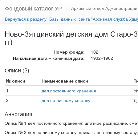
Фондовый каталог УР
Архивный отдел Администрации
Вернуться к разделу "Базы данных" сайта "Архивная служба Удм
Ново-Зятцинский детския дом Старо-
гг)
Номер фонда:
102
Начальная дата – конечная дата:
1932–1962
Описи (2)
№ описи
Наименование описи
Т
1
дел постоянного хранения
У
2
дел по личному составу
Д
Аннотация
Опись № 1 дел постоянного хранения: штатное расписание, смет
Опись № 2 дел по личному составу: приказы по личному составу