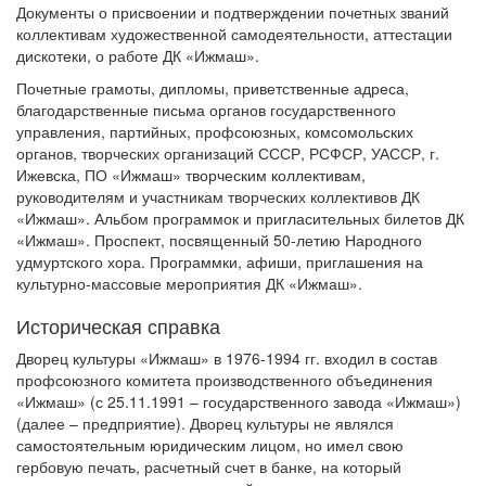
Документы о присвоении и подтверждении почетных званий
коллективам художественной самодеятельности, аттестации
дискотеки, о работе ДК «Ижмаш».
Почетные грамоты, дипломы, приветственные адреса,
благодарственные письма органов государственного
управления, партийных, профсоюзных, комсомольских
органов, творческих организаций СССР, РСФСР, УАССР, г.
Ижевска, ПО «Ижмаш» творческим коллективам,
руководителям и участникам творческих коллективов ДК
«Ижмаш». Альбом программок и пригласительных билетов ДК
«Ижмаш». Проспект, посвященный 50-летию Народного
удмуртского хора. Программки, афиши, приглашения на
культурно-массовые мероприятия ДК «Ижмаш».
Историческая справка
Дворец культуры «Ижмаш» в 1976-1994 гг. входил в состав
профсоюзного комитета производственного объединения
«Ижмаш» (с 25.11.1991 – государственного завода «Ижмаш»)
(далее – предприятие). Дворец культуры не являлся
самостоятельным юридическим лицом, но имел свою
гербовую печать, расчетный счет в банке, на который