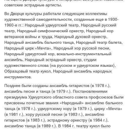
советские эстрадные артисты.
Во Дворце культуры работали следующие коллективы
художественной самодеятельности, созданные еще в 1930-
1960-е гг.: Народный удмуртский театр, Народный русский
театр, Народный симфонический оркестр, Народный хор
ветеранов войны и труда, Народный духовой оркестр,
Народный ансамбль бального танца, Народный театр балета,
Народный цирк «Мечта», Народный хор русской песни,
Народный удмуртский хор, вокально-инструментальный
ансамбль, Народный эстрадный оркестр, студии
художественного слова (на русском и удмуртском языках),
Образцовый театр кукол, Народный ансамбль народных
инструментов.
Позднее были созданы ансамбль гитаристов (в 1978 г.),
ансамбль песни и танца (в 1979 г.). Постановлениями
президиума Удмуртского областного совета профсоюзов были
присвоены почетные звания «Народный» ансамблю бального
танца (в 1978 г.), удмуртскому хору (в 1979 г.), цирку «Мечта»
(в 1981 г.), хору русской песни (в 1983 г.), ансамблю
гитаристов (в 1983 г.), эстрадному оркестру (в 1984 г.),
ансамблю танца (в 1989 г.). В 1984 г. театру кукол было