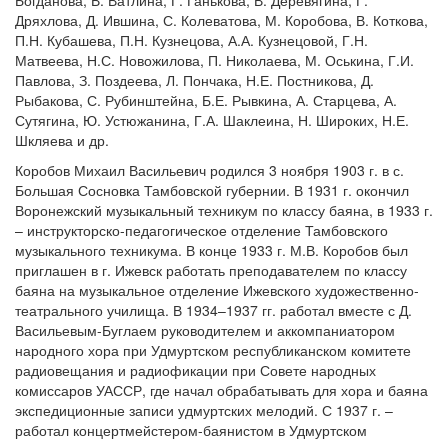
Богданова, В. Ватлина, Г. Ганькова, В. Деревягина, Г.
Дряхлова, Д. Ившина, С. Колеватова, М. Коробова, В. Коткова,
П.Н. Кубашева, П.Н. Кузнецова, А.А. Кузнецовой, Г.Н.
Матвеева, Н.С. Новожилова, П. Николаева, М. Оськина, Г.И.
Павлова, З. Поздеева, Л. Пончака, Н.Е. Постникова, Д.
Рыбакова, С. Рубинштейна, Б.Е. Рывкина, А. Старцева, А.
Сутягина, Ю. Устюжанина, Г.А. Шаклеина, Н. Широких, Н.Е.
Шкляева и др.
Коробов Михаил Васильевич родился 3 ноября 1903 г. в с.
Большая Сосновка Тамбовской губернии. В 1931 г. окончил
Воронежский музыкальный техникум по классу баяна, в 1933 г.
– инструкторско-педагогическое отделение Тамбовского
музыкального техникума. В конце 1933 г. М.В. Коробов был
приглашен в г. Ижевск работать преподавателем по классу
баяна на музыкальное отделение Ижевского художественно-
театрального училища. В 1934–1937 гг. работал вместе с Д.
Васильевым-Буглаем руководителем и аккомпаниатором
народного хора при Удмуртском республиканском комитете
радиовещания и радиофикации при Совете народных
комиссаров УАССР, где начал обрабатывать для хора и баяна
экспедиционные записи удмуртских мелодий. С 1937 г. –
работал концертмейстером-баянистом в Удмуртском