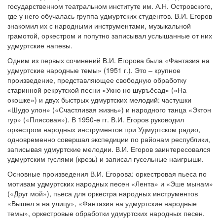
государственном театральном институте им. А.Н. Островского,
где у него обучалась группа удмуртских студентов. В.И. Егоров
знакомил их с народными инструментами, музыкальной
грамотой, оркестром и попутно записывал услышанные от них
удмуртские напевы.
Одним из первых сочинений В.И. Егорова была «Фантазия на
удмуртские народные темы» (1951 г.). Это – крупное
произведение, представляющее свободную обработку
старинной рекрутской песни «Укно но шуръёсад» («На
окошке») и двух быстрых удмуртских мелодий: частушки
«Шудо улон» («Счастливая жизнь») и народного танца «Эктон
гур» («Плясовая»). В 1950-е гг. В.И. Егоров руководил
оркестром народных инструментов при Удмуртском радио,
одновременно совершал экспедиции по районам республики,
записывая удмуртские мелодии. В.И. Егоров заинтересовался
удмуртским гуслями (крезь) и записал гусельные наигрыши.
Основные произведения В.И. Егорова: оркестровая пьеса по
мотивам удмуртских народных песен «Лента» и «Эше мынам»
(«Друг мой»), пьеса для оркестра народных инструментов
«Вышел я на улицу», «Фантазия на удмуртские народные
темы», оркестровые обработки удмуртских народных песен.