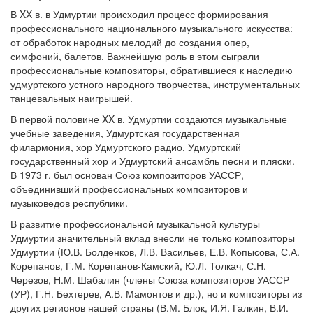
В XX в. в Удмуртии происходил процесс формирования
профессионального национального музыкального искусства:
от обработок народных мелодий до создания опер,
симфоний, балетов. Важнейшую роль в этом сыграли
профессиональные композиторы, обратившиеся к наследию
удмуртского устного народного творчества, инструментальных
танцевальных наигрышей.
В первой половине XX в. Удмуртии создаются музыкальные
учебные заведения, Удмуртская государственная
филармония, хор Удмуртского радио, Удмуртский
государственный хор и Удмуртский ансамбль песни и пляски.
В 1973 г. был основан Союз композиторов УАССР,
объединивший профессиональных композиторов и
музыковедов республики.
В развитие профессиональной музыкальной культуры
Удмуртии значительный вклад внесли не только композиторы
Удмуртии (Ю.В. Болденков, Л.В. Васильев, Е.В. Копысова, С.А.
Корепанов, Г.М. Корепанов-Камский, Ю.Л. Толкач, С.Н.
Черезов, Н.М. Шабалин (члены Союза композиторов УАССР
(УР), Г.Н. Бехтерев, А.В. Мамонтов и др.), но и композиторы из
других регионов нашей страны (В.М. Блок, И.Я. Галкин, В.И.