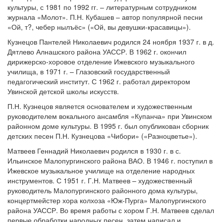
культуры, с 1981 по 1992 гг. – литературным сотрудником
журнала «Молот». П.Н. Кубашев – автор популярной песни
«Ой, т?, чебер нылъёс» («Ой, вы девушки-красавицы»).
Кузнецов Пантелей Николаевич родился 24 ноября 1937 г. в д.
Дятлево Алнашского района УАССР. В 1962 г. окончил
дирижерско-хоровое отделение Ижевского музыкального
училища, в 1971 г. – Глазовский государственный
педагогический институт. С 1962 г. работал директором
Увинской детской школы искусств.
П.Н. Кузнецов является основателем и художественным
руководителем вокального ансамбля «Купанча» при Увинском
районном доме культуры. В 1995 г. был опубликован сборник
детских песен П.Н. Кузнецова «Чибори» («Разноцветье»).
Матвеев Геннадий Николаевич родился в 1930 г. в с.
Ильинское Малопургинского района ВАО. В 1946 г. поступил в
Ижевское музыкальное училище на отделение народных
инструментов. С 1951 г. Г.Н. Матвеев – художественный
руководитель Малопургинского районного дома культуры,
концертмейстер хора колхоза «Юж-Пурга» Малопургинского
района УАССР. Во время работы с хором Г.Н. Матвеев сделал
первые обработки народных песен, затем написал и