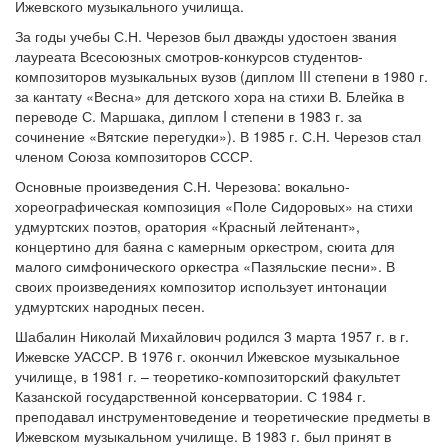
Ижевского музыкального училища.
За годы учебы С.Н. Черезов был дважды удостоен звания
лауреата Всесоюзных смотров-конкурсов студентов-
композиторов музыкальных вузов (диплом III степени в 1980 г.
за кантату «Весна» для детского хора на стихи В. Блейка в
переводе С. Маршака, диплом I степени в 1983 г. за
сочинение «Вятские перегудки»). В 1985 г. С.Н. Черезов стал
членом Союза композиторов СССР.
Основные произведения С.Н. Черезова: вокально-
хореографическая композиция «Поле Сидоровых» на стихи
удмуртских поэтов, оратория «Красный лейтенант»,
концертино для баяна с камерным оркестром, сюита для
малого симфонического оркестра «Пазяльские песни». В
своих произведениях композитор использует интонации
удмуртских народных песен.
Шабалин Николай Михайлович родился 3 марта 1957 г. в г.
Ижевске УАССР. В 1976 г. окончил Ижевское музыкальное
училище, в 1981 г. – теоретико-композиторский факультет
Казанской государственной консерватории. С 1984 г.
преподавал инструментоведение и теоретические предметы в
Ижевском музыкальном училище. В 1983 г. был принят в