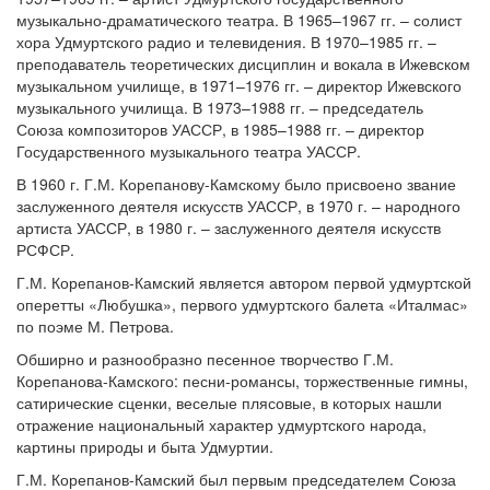
музыкально-драматического театра. В 1965–1967 гг. – солист
хора Удмуртского радио и телевидения. В 1970–1985 гг. –
преподаватель теоретических дисциплин и вокала в Ижевском
музыкальном училище, в 1971–1976 гг. – директор Ижевского
музыкального училища. В 1973–1988 гг. – председатель
Союза композиторов УАССР, в 1985–1988 гг. – директор
Государственного музыкального театра УАССР.
В 1960 г. Г.М. Корепанову-Камскому было присвоено звание
заслуженного деятеля искусств УАССР, в 1970 г. – народного
артиста УАССР, в 1980 г. – заслуженного деятеля искусств
РСФСР.
Г.М. Корепанов-Камский является автором первой удмуртской
оперетты «Любушка», первого удмуртского балета «Италмас»
по поэме М. Петрова.
Обширно и разнообразно песенное творчество Г.М.
Корепанова-Камского: песни-романсы, торжественные гимны,
сатирические сценки, веселые плясовые, в которых нашли
отражение национальный характер удмуртского народа,
картины природы и быта Удмуртии.
Г.М. Корепанов-Камский был первым председателем Союза