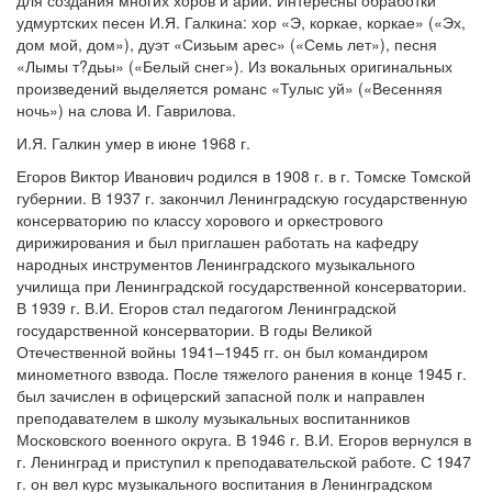
для создания многих хоров и арий. Интересны обработки
удмуртских песен И.Я. Галкина: хор «Э, коркае, коркае» («Эх,
дом мой, дом»), дуэт «Сизьым арес» («Семь лет»), песня
«Лымы т?дьы» («Белый снег»). Из вокальных оригинальных
произведений выделяется романс «Тулыс уй» («Весенняя
ночь») на слова И. Гаврилова.
И.Я. Галкин умер в июне 1968 г.
Егоров Виктор Иванович родился в 1908 г. в г. Томске Томской
губернии. В 1937 г. закончил Ленинградскую государственную
консерваторию по классу хорового и оркестрового
дирижирования и был приглашен работать на кафедру
народных инструментов Ленинградского музыкального
училища при Ленинградской государственной консерватории.
В 1939 г. В.И. Егоров стал педагогом Ленинградской
государственной консерватории. В годы Великой
Отечественной войны 1941–1945 гг. он был командиром
минометного взвода. После тяжелого ранения в конце 1945 г.
был зачислен в офицерский запасной полк и направлен
преподавателем в школу музыкальных воспитанников
Московского военного округа. В 1946 г. В.И. Егоров вернулся в
г. Ленинград и приступил к преподавательской работе. С 1947
г. он вел курс музыкального воспитания в Ленинградском