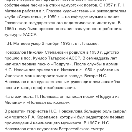
собственные песни на стихи удмуртских поэтов. С 1957 г. Г.Н.
Матвеев работал в г. Глазове художественным руководителем
клуба «Строитель», с 1959 г. – на кафедре музыки и пения
Глазовского государственного педагогического института. В
1965 г. ему было присвоено звание заслуженного работника
культуры УАССР.
Г.Н. Матвеев умер 2 ноября 1995 г. в г. Глазове.
Новожилов Николай Степанович родился в 1930 г. Детство
прошло в пос. Кукмор Татарской АССР. В семнадцать лет
написал первую песню «Подруги». После службы в армии
Н.С. Новожилов приехал в г. Ижевск и с 1950 г. работал на
Ижевском машиностроительном заводе. Вскоре Н.С.
Новожилов стал художественным руководителем ансамбля
песни и танца профтехобразования.
На стихи поэта П. Полякова он написал песни «Подруга из
Милана» и «Полевая колхозная».
В развитии творчества Н.С. Новожилова большую роль сыграл
композитор Г.А. Корепанов, который был редактором первых
произведений начинающего музыканта. В 1967 г. Н.С.
Новожилов стал лауреатом Всероссийского смотра