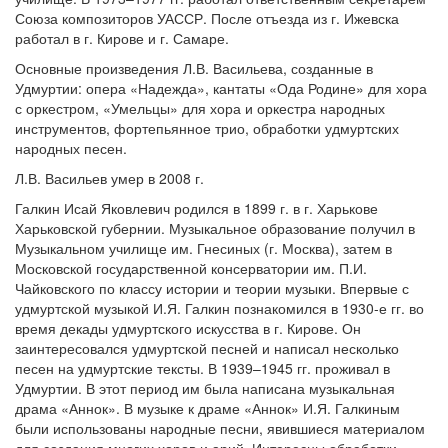
Союза композиторов УАССР. После отъезда из г. Ижевска
работал в г. Кирове и г. Самаре.
Основные произведения Л.В. Васильева, созданные в
Удмуртии: опера «Надежда», кантаты «Ода Родине» для хора
с оркестром, «Умельцы» для хора и оркестра народных
инструментов, фортепьянное трио, обработки удмуртских
народных песен.
Л.В. Васильев умер в 2008 г.
Галкин Исай Яковлевич родился в 1899 г. в г. Харькове
Харьковской губернии. Музыкальное образование получил в
Музыкальном училище им. Гнесиных (г. Москва), затем в
Московской государственной консерватории им. П.И.
Чайковского по классу истории и теории музыки. Впервые с
удмуртской музыкой И.Я. Галкин познакомился в 1930-е гг. во
время декады удмуртского искусства в г. Кирове. Он
заинтересовался удмуртской песней и написал несколько
песен на удмуртские тексты. В 1939–1945 гг. проживал в
Удмуртии. В этот период им была написана музыкальная
драма «Аннок». В музыке к драме «Аннок» И.Я. Галкиным
были использованы народные песни, явившиеся материалом