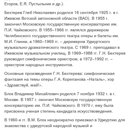
Егоров, Е.Я. Пустыльник и др.).
Бехтерев Глеб Николаевич родился 16 сентября 1925 г. в г.
Ижевске Вотской автономной области (ВАО). В 1955 г.
закончил Московскую государственную консерваторию им.
П.И. Чайковского. В 1955–1966 гг. являлся дирижером
Челябинского государственного театра оперы и балеты им.
М.И. Глинки, в 1960–1969 гг. – дирижером Удмуртского
музыкально-драматического театра. С 1969 г. преподавал в
Ижевском музыкальном училищ. В 1969–1988 гг. Г.Н. Бехтерев
руководил симфоническим оркестром, в 1972–1992 гг. –
оркестром народных инструментов.
Основные произведения Г.Н. Бехтерева: симфоническая
фантазия на темы оперы Г.А. Корепанова «Наталь», хор
«Здравствуй, май!».
Блок Владимир Михайлович родился 7 ноября 1932 г. в г.
Москве. В 1957 г. окончил Московскую государственную
консерваторию им. П.И. Чайковского. В 1970 г. ему была
присвоена ученая степень кандидата искусствоведения.
В 1960-е гг. В.М. Блок неоднократно приезжал в Удмуртию для
знакомства с удмуртской народной музыкой и