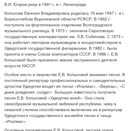
В.И. Егоров умер в 1991 г. в г. Ленинграде.
Копысова Евгения Владимировна родилась 19 мая 1947 г. в г.
Борисоглебске Воронежской области РСФСР. В 1962 г.
поступила на фортепианное отделение Волгоградского
музыкального училища. В 1973 г. окончила Саратовскую
государственную консерваторию им. Л.В. Собинова. С 1973 г.
она работает лектором-музыковедом и концертмейстером в
Удмуртской государственной филармонии. В 1982 г. была
принята в члены Союза композиторов СССР. В 1986 г. Е.В.
Копысовой было присвоено звание заслуженного деятеля
искусств УАССР.
Особое место в творчестве Е.В. Копысовой занимает песня. В
постоянный репертуар профессиональных и самодеятельных
артистов Удмуртии входят ее песни «Италмас», «Березы», «С
днем рождения, солдат». Большую известность получила
песня Е.В. Копысовой «Удмуртии моей». Она стала
своеобразной музыкальной эмблемой республики, чему в
немалой степени способствовало включение ее в репертуар
Удмуртского государственного ансамбля песни и танца
«Италмас».
Основные произведения Е.В. Копысовой: детская опера