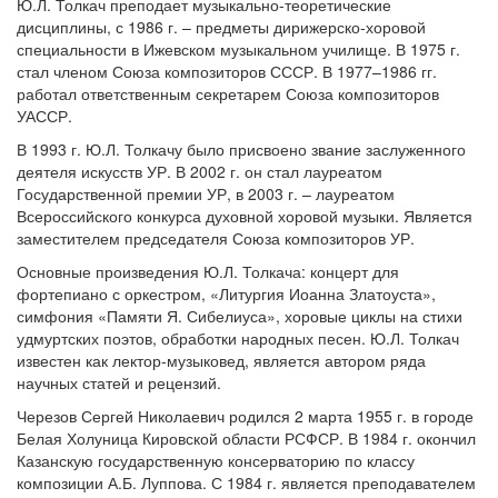
Ю.Л. Толкач преподает музыкально-теоретические
дисциплины, с 1986 г. – предметы дирижерско-хоровой
специальности в Ижевском музыкальном училище. В 1975 г.
стал членом Союза композиторов СССР. В 1977–1986 гг.
работал ответственным секретарем Союза композиторов
УАССР.
В 1993 г. Ю.Л. Толкачу было присвоено звание заслуженного
деятеля искусств УР. В 2002 г. он стал лауреатом
Государственной премии УР, в 2003 г. – лауреатом
Всероссийского конкурса духовной хоровой музыки. Является
заместителем председателя Союза композиторов УР.
Основные произведения Ю.Л. Толкача: концерт для
фортепиано с оркестром, «Литургия Иоанна Златоуста»,
симфония «Памяти Я. Сибелиуса», хоровые циклы на стихи
удмуртских поэтов, обработки народных песен. Ю.Л. Толкач
известен как лектор-музыковед, является автором ряда
научных статей и рецензий.
Черезов Сергей Николаевич родился 2 марта 1955 г. в городе
Белая Холуница Кировской области РСФСР. В 1984 г. окончил
Казанскую государственную консерваторию по классу
композиции А.Б. Луппова. С 1984 г. является преподавателем