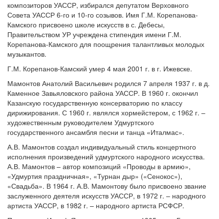
композиторов УАССР, избирался депутатом Верховного
Совета УАССР 6-го и 10-го созывов. Имя Г.М. Корепанова-
Камского присвоено школе искусств в с. Дебесы,
Правительством УР учреждена стипендия имени Г.М.
Корепанова-Камского для поощрения талантливых молодых
музыкантов.
Г.М. Корепанов-Камский умер 4 мая 2001 г. в г. Ижевске.
Мамонтов Анатолий Васильевич родился 7 апреля 1937 г. в д.
Каменное Завьяловского района УАССР. В 1960 г. окончил
Казанскую государственную консерваторию по классу
дирижирования. С 1960 г. являлся хормейстером, с 1962 г. –
художественным руководителем Удмуртского
государственного ансамбля песни и танца «Италмас».
А.В. Мамонтов создал индивидуальный стиль концертного
исполнения произведений удмуртского народного искусства.
А.В. Мамонтов – автор композиций «Проводы в армию»,
«Удмуртия праздничная», «Турнан дыр» («Сенокос»),
«Свадьба». В 1964 г. А.В. Мамонтову было присвоено звание
заслуженного деятеля искусств УАССР, в 1972 г. – народного
артиста УАССР, в 1982 г. – народного артиста РСФСР.