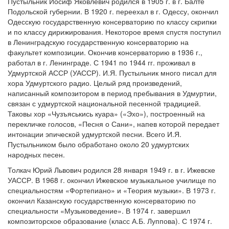
Пустыльник Иосиф Яковлевич родился в 1905 г. в г. Балте
Подольской губернии. В 1920 г. переехал в г. Одессу, окончил
Одесскую государственную консерваторию по классу скрипки
и по классу дирижирования. Некоторое время спустя поступил
в Ленинградскую государственную консерваторию на
факультет композиции. Окончив консерваторию в 1936 г.,
работал в г. Ленинграде. С 1941 по 1944 гг. проживал в
Удмуртской АССР (УАССР). И.Я. Пустыльник много писал для
хора Удмуртского радио. Целый ряд произведений,
написанный композитором в период пребывания в Удмуртии,
связан с удмуртской национальной песенной традицией.
Таковы хор «Чузъяськись куара» («Эхо»), построенный на
перекличке голосов, «Песня о Сани», напев которой передает
интонации эпической удмуртской песни. Всего И.Я.
Пустыльником было обработано около 20 удмуртских
народных песен.
Толкач Юрий Львович родился 28 января 1949 г. в г. Ижевске
УАССР. В 1968 г. окончил Ижевское музыкальное училище по
специальностям «Фортепиано» и «Теория музыки». В 1973 г.
окончил Казанскую государственную консерваторию по
специальности «Музыковедение». В 1974 г. завершил
композиторское образование (класс А.Б. Луппова). С 1974 г.