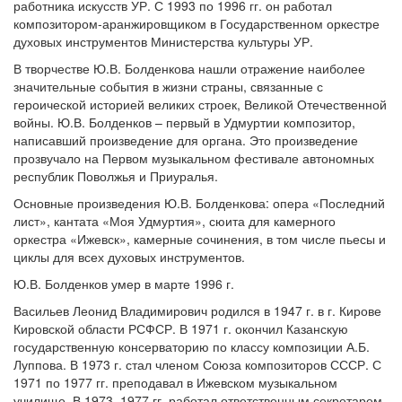
работника искусств УР. С 1993 по 1996 гг. он работал
композитором-аранжировщиком в Государственном оркестре
духовых инструментов Министерства культуры УР.
В творчестве Ю.В. Болденкова нашли отражение наиболее
значительные события в жизни страны, связанные с
героической историей великих строек, Великой Отечественной
войны. Ю.В. Болденков – первый в Удмуртии композитор,
написавший произведение для органа. Это произведение
прозвучало на Первом музыкальном фестивале автономных
республик Поволжья и Приуралья.
Основные произведения Ю.В. Болденкова: опера «Последний
лист», кантата «Моя Удмуртия», сюита для камерного
оркестра «Ижевск», камерные сочинения, в том числе пьесы и
циклы для всех духовых инструментов.
Ю.В. Болденков умер в марте 1996 г.
Васильев Леонид Владимирович родился в 1947 г. в г. Кирове
Кировской области РСФСР. В 1971 г. окончил Казанскую
государственную консерваторию по классу композиции А.Б.
Луппова. В 1973 г. стал членом Союза композиторов СССР. С
1971 по 1977 гг. преподавал в Ижевском музыкальном
училище. В 1973–1977 гг. работал ответственным секретарем