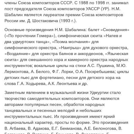
члены Союза композиторов СССР. С 1988 по 1998 гг. занимал
пост председателя Союза композиторов УАССР (УР). Н.М.
Шабалин является лауреатом премии Союза композиторов
России им. Д. Шостаковича (1993 г.).
Основные произведения Н.М. Шабалина: балет «Сновидения»
(«По прочтении Гомера»), симфоническая сюита «Напев и
два удмуртских танца», «Поэма молчания» для
симфонического оркестра, «Наигрыш» для духового оркестра,
«Воздаяние» для оркестра баянов и аккордеонов, «Языческая
сюита» для смешанного хора и камерного оркестра народных
инструментов; вокальные циклы на стихи А.С. Пушкина, М.Ю.
Лермонтова, А. Белого, Ф.Г. Лорки, О.А. Поскребышева; циклы
детских пьес для фортепиано, песни для детского хора на
слова Г.А. Ходырева, А.К. Леонтьева и др.
Заметным явлением в музыкальной жизни Удмуртии стало
творчество самодеятельных композиторов. Они являются
авторами популярных песен, обработок народных
танцевальных и песенных мелодий и небольших
инструментальных пьес. Их произведения имеют яркий
национальный характер, просты по форме. Это произведения
В. Агбаева, В. Адакова, Е.Г. Бекманова, А.Е. Белоногова, В.