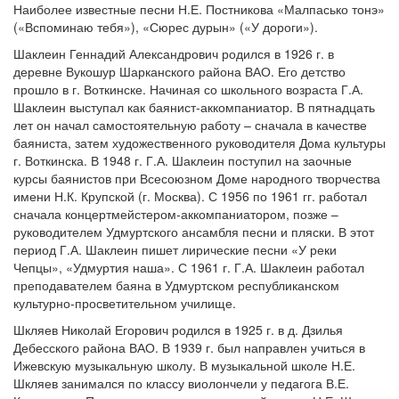
Наиболее известные песни Н.Е. Постникова «Малпасько тонэ»
(«Вспоминаю тебя»), «Сюрес дурын» («У дороги»).
Шаклеин Геннадий Александрович родился в 1926 г. в
деревне Вукошур Шарканского района ВАО. Его детство
прошло в г. Воткинске. Начиная со школьного возраста Г.А.
Шаклеин выступал как баянист-аккомпаниатор. В пятнадцать
лет он начал самостоятельную работу – сначала в качестве
баяниста, затем художественного руководителя Дома культуры
г. Воткинска. В 1948 г. Г.А. Шаклеин поступил на заочные
курсы баянистов при Всесоюзном Доме народного творчества
имени Н.К. Крупской (г. Москва). С 1956 по 1961 гг. работал
сначала концертмейстером-аккомпаниатором, позже –
руководителем Удмуртского ансамбля песни и пляски. В этот
период Г.А. Шаклеин пишет лирические песни «У реки
Чепцы», «Удмуртия наша». С 1961 г. Г.А. Шаклеин работал
преподавателем баяна в Удмуртском республиканском
культурно-просветительном училище.
Шкляев Николай Егорович родился в 1925 г. в д. Дзилья
Дебесского района ВАО. В 1939 г. был направлен учиться в
Ижевскую музыкальную школу. В музыкальной школе Н.Е.
Шкляев занимался по классу виолончели у педагога В.Е.