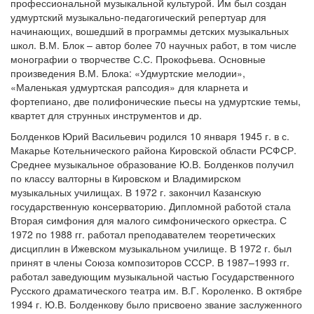
профессиональной музыкальной культурой. Им был создан
удмуртский музыкально-педагогический репертуар для
начинающих, вошедший в программы детских музыкальных
школ. В.М. Блок – автор более 70 научных работ, в том числе
монографии о творчестве С.С. Прокофьева. Основные
произведения В.М. Блока: «Удмуртские мелодии»,
«Маленькая удмуртская рапсодия» для кларнета и
фортепиано, две полифонические пьесы на удмуртские темы,
квартет для струнных инструментов и др.
Болденков Юрий Васильевич родился 10 января 1945 г. в с.
Макарье Котельнического района Кировской области РСФСР.
Среднее музыкальное образование Ю.В. Болденков получил
по классу валторны в Кировском и Владимирском
музыкальных училищах. В 1972 г. закончил Казанскую
государственную консерваторию. Дипломной работой стала
Вторая симфония для малого симфонического оркестра. С
1972 по 1988 гг. работал преподавателем теоретических
дисциплин в Ижевском музыкальном училище. В 1972 г. был
принят в члены Союза композиторов СССР. В 1987–1993 гг.
работал заведующим музыкальной частью Государственного
Русского драматического театра им. В.Г. Короленко. В октябре
1994 г. Ю.В. Болденкову было присвоено звание заслуженного