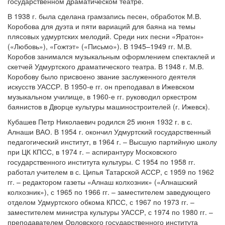
государственном драматическом театре.
В 1938 г. была сделана грамзапись песен, обработок М.В.
Коробова для дуэта и пяти вариаций для баяна на темы
плясовых удмуртских мелодий. Среди них песни «Яратон»
(«Любовь»), «Гожтэт» («Письмо»). В 1945–1949 гг. М.В.
Коробов занимался музыкальным оформлением спектаклей и
скетчей Удмуртского драматического театра. В 1948 г. М.В.
Коробову было присвоено звание заслуженного деятеля
искусств УАССР. В 1950-е гг. он преподавал в Ижевском
музыкальном училище, в 1960-е гг. руководил оркестром
баянистов в Дворце культуры машиностроителей (г. Ижевск).
Кубашев Петр Николаевич родился 25 июня 1932 г. в с.
Алнаши ВАО. В 1954 г. окончил Удмуртский государственный
педагогический институт, в 1964 г. – Высшую партийную школу
при ЦК КПСС, в 1974 г. – аспирантуру Московского
государственного института культуры. С 1954 по 1958 гг.
работал учителем в с. Ципья Татарской АССР, с 1959 по 1962
гг. – редактором газеты «Алнаш колхозник» («Алнашский
колхозник»), с 1965 по 1966 гг. – заместителем заведующего
отделом Удмуртского обкома КПСС, с 1967 по 1973 гг. –
заместителем министра культуры УАССР, с 1974 по 1980 гг. –
преподавателем Орловского государственного института