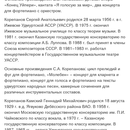
«Конец Уйпери», кантата «Я голосую за мир», два концерта
для фортепиано с оркестром.
Корепанов Сергей Анатольевич родился 28 марта 1956 г. в г.
Ижевске Удмуртской АССР (УАССР). В 1975 г. окончил
Ижевское музыкальное училище по классу теории музыки. В
1981 г. окончил Казанскую государственную консерваторию по
классу композиции А.Б. Луппова. В 1988 г. был принят в члены
Союза композиторов СССР. В 1981–1983 гг. работал
концертмейстером в Государственном музыкальном театре
УАССР.
Основные произведения С.А. Корепанова: цикл прелюдий и
фуг для фортепиано, «Молебен» – концерт для кларнета и
фортепиано, концерт для голоса и фортепиано на тексты
удмуртских народных песен, камерные сочинения для
различных инструментальных составов.
Корепанов-Камский Геннадий Михайлович родился 18 августа
1929 г. в д. Ягвуково Дебёсского района ВАО. В 1958 г.
окончил Московскую государственную консерваторию им. П.И.
Чайковского по классу вокала, в 1970 г. – Казанскую
государственную консерваторию по классу композиции. В
1957–1965 гг. – артист Удмуртского государственного