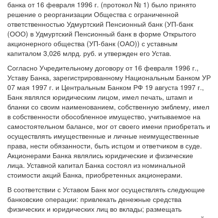
банка от 16 февраля 1996 г. (протокол № 1) было принято
решение о реорганизации Общества с ограниченной
ответственностью Удмуртский Пенсионный банк (УП-банк
(ООО) в Удмуртский Пенсионный банк в форме Открытого
акционерного общества (УП-банк (ОАО)) с уставным
капиталом 3,026 млрд. руб. и утвержден его Устав.
Согласно Учредительному договору от 16 февраля 1996 г.,
Уставу Банка, зарегистрированному Национальным Банком УР
07 мая 1997 г. и Центральным Банком РФ 19 августа 1997 г.,
Банк являлся юридическим лицом, имел печать, штамп и
бланки со своим наименованием, собственную эмблему, имел
в собственности обособленное имущество, учитываемое на
самостоятельном балансе, мог от своего имени приобретать и
осуществлять имущественные и личные неимущественные
права, нести обязанности, быть истцом и ответчиком в суде.
Акционерами Банка являлись юридические и физические
лица. Уставной капитал Банка состоял из номинальной
стоимости акций Банка, приобретенных акционерами.
В соответствии с Уставом Банк мог осуществлять следующие
банковские операции: привлекать денежные средства
физических и юридических лиц во вклады; размещать