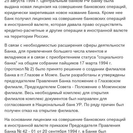
25 августа 1994 г. Центральным банком РФ Банку была
выдана новая лицензия на совершение банковских операций,
юридически закрепившая новое название Банка. Кроме нее
Банк получил лицензию на совершение банковских операций
в иностранной валюте, которая давала право осуществлять
кредитно-расчетные и другие операции в иностранной валюте
на территории России.
В связи с необходимостью расширения сферы деятельности
Банка, для привлечения большего числа клиентов и
вкладчиков и в связи с приобретением статуса "социального
банка" на общем собрании пайщиков 17 марта 1994 г.
(протокол № 2) было принято решение о создании филиалов
Банка в гг.Глазове и Можге. Были разработаны и утверждены
председателем Правления Банка положение о Глазовском
филиале, Председателем Совета - Положение о Можгинском
филиале. Весь необходимый комплекс для открытия
филиалов комплекс документов был направлен для
согласования в Национальный банк УР. По ряду причин был
получен отказ на открытие филиалов.
На основании лицензии на совершение банковских операций
в иностранной валюте приказом Председателя Правления
Банка № 42 - 01 от 20 сентября 1994 г. в Банке был