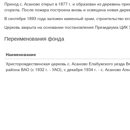
Приход с. Асаново открыт в 1877 г. и образован из деревень при
сгорела. После пожара построена вновь и освящена новая дерев
В сентябре 1893 года заложен каменный храм, строительство его
Церковь закрыта на основании постановления Президиума ЦИК УА
Переименования фонда
Наименование
Христорождественская церковь с. Асаново Елабужского уезда Вят
района ВАО (с 1932 г. - УАО), с декабря 1934 г. - с. Асаново А