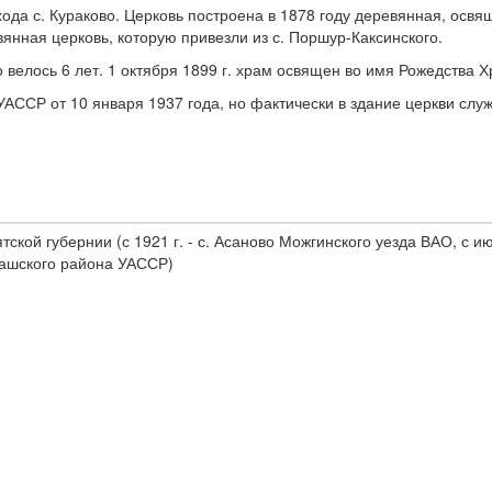
хода с. Кураково. Церковь построена в 1878 году деревянная, освящ
янная церковь, которую привезли из с. Поршур-Каксинского.
 велось 6 лет. 1 октября 1899 г. храм освящен во имя Рожедства Х
ССР от 10 января 1937 года, но фактически в здание церкви служ
ской губернии (с 1921 г. - с. Асаново Можгинского уезда ВАО, с ию
лнашского района УАССР)