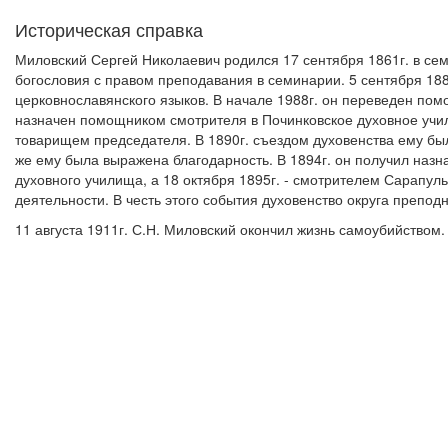
Историческая справка
Миловский Сергей Николаевич родился 17 сентября 1861г. в се
богословия с правом преподавания в семинарии. 5 сентября 18
церковнославянского языков. В начале 1988г. он переведен пом
назначен помощником смотрителя в Починковское духовное учил
товарищем председателя. В 1890г. съездом духовенства ему был
же ему была выражена благодарность. В 1894г. он получил назн
духовного училища, а 18 октября 1895г. - смотрителем Сарапуль
деятельности. В честь этого события духовенство округа препод
11 августа 1911г. С.Н. Миловский окончил жизнь самоубийством.