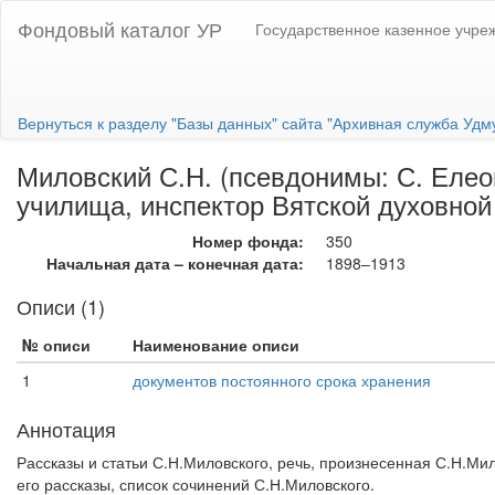
Фондовый каталог УР
Государственное казенное учре
Вернуться к разделу "Базы данных" сайта "Архивная служба Удм
Миловский С.Н. (псевдонимы: С. Елеон
училища, инспектор Вятской духовной
Номер фонда:
350
Начальная дата – конечная дата:
1898–1913
Описи (1)
№ описи
Наименование описи
1
документов постоянного срока хранения
Аннотация
Рассказы и статьи С.Н.Миловского, речь, произнесенная С.Н.Ми
его рассказы, список сочинений С.Н.Миловского.