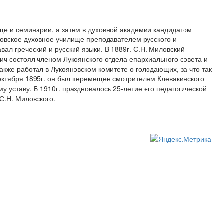
ще и семинарии, а затем в духовной академии кандидатом
овское духовное училище преподавателем русского и
ал греческий и русский языки. В 1889г. С.Н. Миловский
ч состоял членом Лукоянского отдела епархиального совета и
кже работал в Лукояновском комитете о голодающих, за что так
 октября 1895г. он был перемещен смотрителем Клевакинского
у уставу. В 1910г. праздновалось 25-летие его педагогической
С.Н. Миловского.