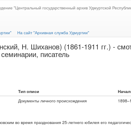
ждение "Центральный государственный архив Удмуртской Республи
уртии"
На сайт "Архивная служба Удмуртии"
ский, Н. Шиханов) (1861-1911 гг.) - см
 семинарии, писатель
Тип описи
Начал
Документы личного происхождения
1898–
ловским во время празднования 25-летнего юбилея его педагогиче