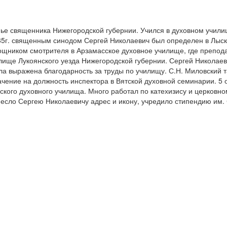
мье священника Нижегородской губернии. Учился в духовном учили
85г. священным синодом Сергей Николаевич был определен в Лыск
ощником смотрителя в Арзамасское духовное училище, где преподав
ище Лукоянского уезда Нижегородской губернии. Сергей Николаеви
а выражена благодарность за труды по училищу. С.Н. Миловский та
ачение на должность инспектора в Вятской духовной семинарии. 5
ского духовного училища. Много работал по катехизису и церковном
несло Сергею Николаевичу адрес и икону, учредило стипендию им. 