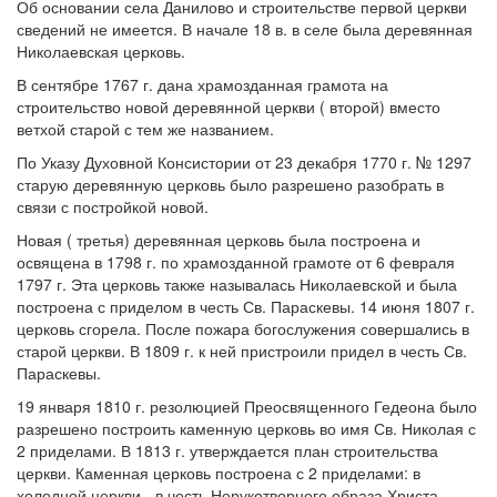
Об основании села Данилово и строительстве первой церкви
сведений не имеется. В начале 18 в. в селе была деревянная
Николаевская церковь.
В сентябре 1767 г. дана храмозданная грамота на
строительство новой деревянной церкви ( второй) вместо
ветхой старой с тем же названием.
По Указу Духовной Консистории от 23 декабря 1770 г. № 1297
старую деревянную церковь было разрешено разобрать в
связи с постройкой новой.
Новая ( третья) деревянная церковь была построена и
освящена в 1798 г. по храмозданной грамоте от 6 февраля
1797 г. Эта церковь также называлась Николаевской и была
построена с приделом в честь Св. Параскевы. 14 июня 1807 г.
церковь сгорела. После пожара богослужения совершались в
старой церкви. В 1809 г. к ней пристроили придел в честь Св.
Параскевы.
19 января 1810 г. резолюцией Преосвященного Гедеона было
разрешено построить каменную церковь во имя Св. Николая с
2 приделами. В 1813 г. утверждается план строительства
церкви. Каменная церковь построена с 2 приделами: в
холодной церкви - в честь Нерукотворного образа Христа