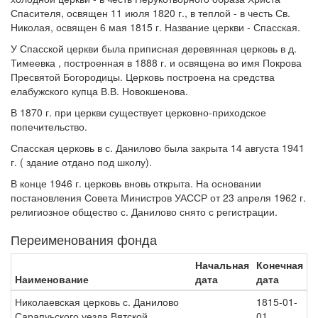
Спасителя, освящен 11 июля 1820 г., в теплой - в честь Св.
Николая, освящен 6 мая 1815 г. Название церкви - Спасская.
У Спасской церкви была приписная деревянная церковь в д.
Тимеевка , построенная в 1888 г. и освящена во имя Покрова
Пресвятой Богородицы. Церковь построена на средства
елабужского купца В.В. Новокшенова.
В 1870 г. при церкви существует церковно-приходское
попечительство.
Спасская церковь в с. Данилово была закрыта 14 августа 1941
г. ( здание отдано под школу).
В конце 1946 г. церковь вновь открыта. На основании
постановления Совета Министров УАССР от 23 апреля 1962 г.
религиозное общество с. Данилово снято с регистрации.
Переименования фонда
Начальная
Конечная
Наименование
дата
дата
Николаевская церковь с. Данилово
1815-01-
Сарапуьского уезда Вятской
01