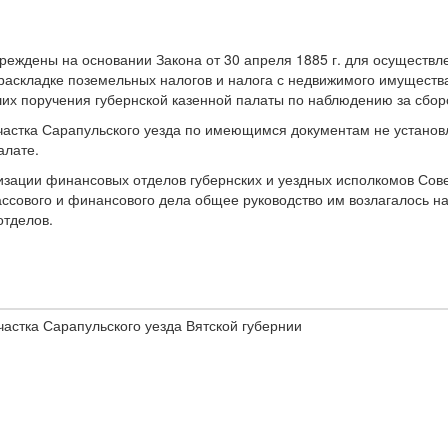
реждены на основании Закона от 30 апреля 1885 г. для осуществл
в раскладке поземельных налогов и налога с недвижимого имущест
их поручения губернской казенной палаты по наблюдению за сбор
частка Сарапульского уезда по имеющимся документам не установл
алате.
изации финансовых отделов губернских и уездных исполкомов Сове
ассового и финансового дела общее руководство им возлагалось н
отделов.
частка Сарапульского уезда Вятской губернии