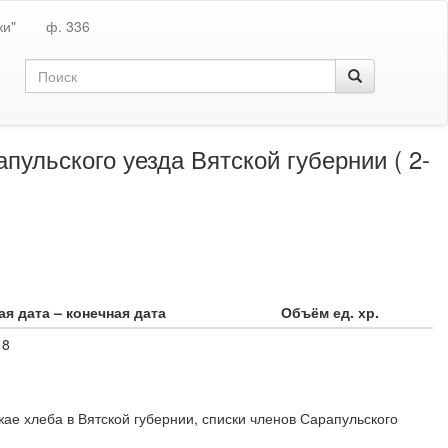
ки"
ф. 336
пульского уезда Вятской губернии ( 2-
я дата – конечная дата
Объём ед. хр.
18
ае хлеба в Вятской губернии, списки членов Сарапульского