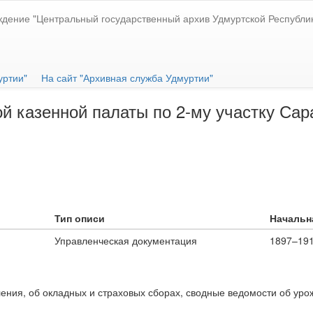
ждение "Центральный государственный архив Удмуртской Республи
уртии"
На сайт "Архивная служба Удмуртии"
й казенной палаты по 2-му участку Сара
Тип описи
Начальна
Управленческая документация
1897–19
ения, об окладных и страховых сборах, сводные ведомости об урож