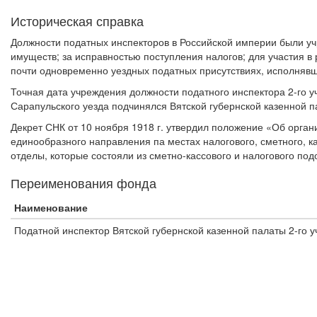
Историческая справка
Должности податных инспекторов в Российской империи были уч
имуществ; за исправностью поступления налогов; для участия 
почти одновременно уездных податных присутствиях, исполнявш
Точная дата учреждения должности податного инспектора 2-го у
Сарапульского уезда подчинялся Вятской губернской казенной п
Декрет СНК от 10 ноября 1918 г. утвердил положение «Об орган
единообразного направления па местах налогового, сметного, к
отделы, которые состояли из сметно-кассового и налогового под
Переименования фонда
Наименование
Податной инспектор Вятской губернской казенной палаты 2-го у