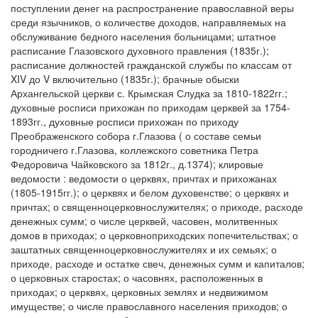
поступлении денег на распространение православной веры
среди язычников, о количестве доходов, направляемых на
обслуживание бедного населения больницами; штатное
расписание Глазовского духовного правления (1835г.);
расписание должностей гражданской службы по классам от
XIV до V включительно (1835г.); брачные обыски
Архангельской церкви с. Крымская Слудка за 1810-1822гг.;
духовные росписи прихожан по приходам церквей за 1754-
1893гг., духовные росписи прихожан по приходу
Преображенского собора г.Глазова ( о составе семьи
городничего г.Глазова, коллежского советника Петра
Федоровича Чайковского за 1812г., д.1374); клировые
ведомости : ведомости о церквях, причтах и прихожанах
(1805-1915гг.); о церквях и белом духовенстве; о церквях и
причтах; о священноцерковнослужителях; о приходе, расходе
денежных сумм; о числе церквей, часовен, молитвенных
домов в приходах; о церковноприходских попечительствах; о
заштатных священноцерковнослужителях и их семьях; о
приходе, расходе и остатке свеч, денежных сумм и капиталов;
о церковных старостах; о часовнях, расположенных в
приходах; о церквях, церковных землях и недвижимом
имуществе; о числе православного населения приходов; о