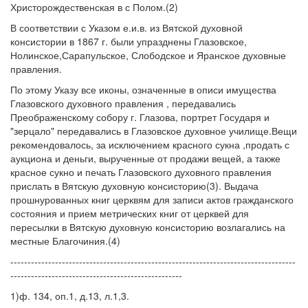
Христорождественская в с Полом.(2)
В соответствии с Указом е.и.в. из Вятской духовной
консистории в 1867 г. были упразднены Глазовское,
Нолинское,Сарапульское, Слободское и Яранское духовные
правления.
По этому Указу все иконы, означенные в описи имущества
Глазовского духовного правления , передавались
Преображенскому собору г. Глазова, портрет Государя и
"зерцало" передавались в Глазовское духовное училище.Вещи
рекомендовалось, за исключением красного сукна ,продать с
аукциона и деньги, вырученные от продажи вещей, а также
красное сукно и печать Глазовского духовного правления
прислать в Вятскую духовную консисторию(3). Выдача
прошнурованных книг церквям для записи актов гражданского
состояния и прием метрических книг от церквей для
пересылки в Вятскую духовную консисторию возлагались на
местные Благочиния.(4)
-----------------------------------------------------------------------------------
--------------------------------------------------
1)ф. 134, оп.1, д.13, л.1,3.