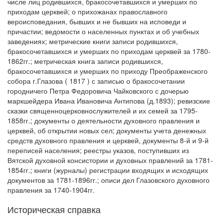
числе лиц родившихся, бракосочетавшихся и умерших по
приходам церквей; о прихожанах православного
вероисповедания, бывших и не бывших на исповеди и
причастии; ведомости о населенных пунктах и об учебных
заведениях; метрические книги записи родившихся,
бракосочетавшихся и умерших по приходам церквей за 1780-
1862гг.; метрическая книга записи родившихся,
бракосочетавшихся и умерших по приходу Преображенского
собора г.Глазова ( 1817 ) с записью о бракосочетании
городничего Петра Федоровича Чайковского с дочерью
маркшейдера Ивана Ивановича Антипова (д.1893); ревизские
сказки священноцерковнослужителей и их семей за 1795-
1858гг.; документы о деятельности духовного правления и
церквей, об открытии новых сел; документы учета денежных
средств духовного правления и церквей, документы 8-й и 9-й
переписей населения; реестры указов, поступивших из
Вятской духовной консистории и духовных правлений за 1781-
1854гг.; книги (журналы) регистрации входящих и исходящих
документов за 1781-1896гг.; описи дел Глазовского духовного
правления за 1740-1904гг.
Историческая справка