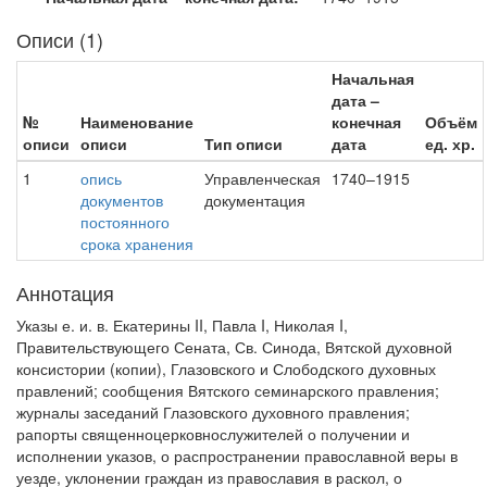
Описи (1)
Начальная
дата –
№
Наименование
конечная
Объём
описи
описи
Тип описи
дата
ед. хр.
1
опись
Управленческая
1740–1915
документов
документация
постоянного
срока хранения
Аннотация
Указы е. и. в. Екатерины II, Павла I, Николая I,
Правительствующего Сената, Св. Синода, Вятской духовной
консистории (копии), Глазовского и Слободского духовных
правлений; сообщения Вятского семинарского правления;
журналы заседаний Глазовского духовного правления;
рапорты священноцерковнослужителей о получении и
исполнении указов, о распространении православной веры в
уезде, уклонении граждан из православия в раскол, о