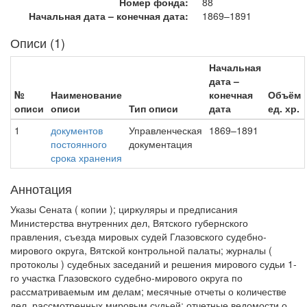
Номер фонда:
88
Начальная дата – конечная дата:
1869–1891
Описи (1)
Начальная
дата –
№
Наименование
конечная
Объём
описи
описи
Тип описи
дата
ед. хр.
1
документов
Управленческая
1869–1891
постоянного
документация
срока хранения
Аннотация
Указы Сената ( копии ); циркуляры и предписания
Министерства внутренних дел, Вятского губернского
правления, съезда мировых судей Глазовского судебно-
мирового округа, Вятской контрольной палаты; журналы (
протоколы ) судебных заседаний и решения мирового судьи 1-
го участка Глазовского судебно-мирового округа по
рассматриваемым им делам; месячные отчеты о количестве
дел, рассмотренных мировым судьей; отчетные ведомости о