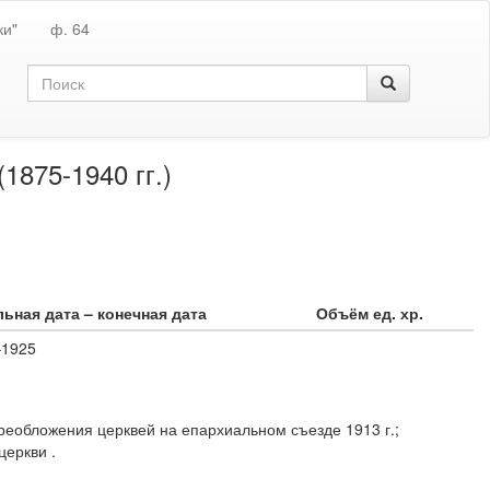
ки"
ф. 64
1875-1940 гг.)
ьная дата – конечная дата
Объём ед. хр.
–1925
ереобложения церквей на епархиальном съезде 1913 г.;
церкви .