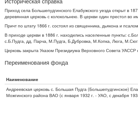
Историческая справка
Приход села Большепудгинского Елабужского уезда открыт в 187
деревянная церковь с колокольнею. В церкви один престол во и
Причт по штату 1866 г. состоял из священника, дьякона и псало
В приходе церкви в 1886 г. находились населенные пункты: с.Бо
с.Б.Пудга, дд. Парча, М.Пудга, Б.Дубровка, М.Копка, Люга, М.Сю
Церковь закрыта Указом Президиума Верховного Совета УАССР о
Переименования фонда
Наименование
Андреевская церковь с. Большая Пудга (Большепудгинское) Елабу
Можгинского района ВАО (с января 1932 г. - УАО, с декабря 1934