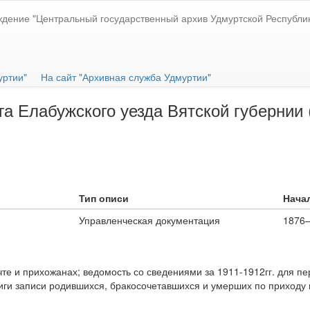
ждение "Центральный государственный архив Удмуртской Республи
уртии"
На сайт "Архивная служба Удмуртии"
а Елабужского уезда Вятской губернии (
Тип описи
Начал
Управленческая документация
1876
чте и прихожанах; ведомость со сведениями за 1911-1912гг. для п
иги записи родившихся, бракосочетавшихся и умерших по приходу 