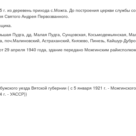
5 г. из деревень прихода с.Можга. До построения церкви службы с
мя Святого Андрея Первозванного.
мщика.
льшая Пудга, дд. Малая Пудга, Сунцовская, Косьмодемьянская, Мал
га, поч.Малиновский, Астраханский, Князево, Пинезь, Кайшур-Дубро
т 29 апреля 1940 года, здание передано Можгинским райисполком
жского уезда Вятской губернии ( с 5 января 1921 г. - Можгинского 
 г. - УАССР))