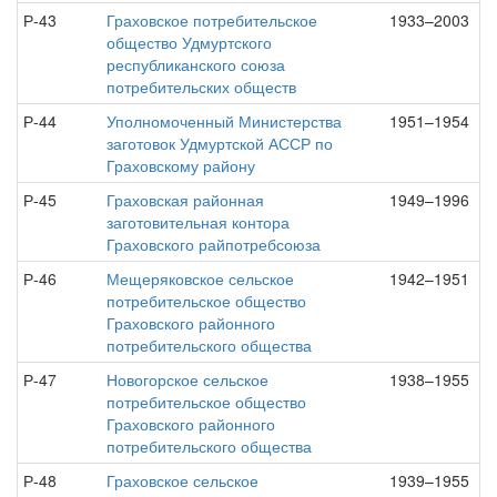
Р-43
Граховское потребительское
1933–2003
общество Удмуртского
республиканского союза
потребительских обществ
Р-44
Уполномоченный Министерства
1951–1954
заготовок Удмуртской АССР по
Граховскому району
Р-45
Граховская районная
1949–1996
заготовительная контора
Граховского райпотребсоюза
Р-46
Мещеряковское сельское
1942–1951
потребительское общество
Граховского районного
потребительского общества
Р-47
Новогорское сельское
1938–1955
потребительское общество
Граховского районного
потребительского общества
Р-48
Граховское сельское
1939–1955