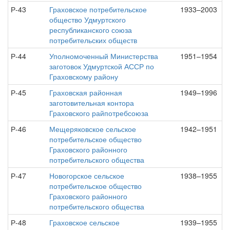
Р-43
Граховское потребительское
1933–2003
общество Удмуртского
республиканского союза
потребительских обществ
Р-44
Уполномоченный Министерства
1951–1954
заготовок Удмуртской АССР по
Граховскому району
Р-45
Граховская районная
1949–1996
заготовительная контора
Граховского райпотребсоюза
Р-46
Мещеряковское сельское
1942–1951
потребительское общество
Граховского районного
потребительского общества
Р-47
Новогорское сельское
1938–1955
потребительское общество
Граховского районного
потребительского общества
Р-48
Граховское сельское
1939–1955