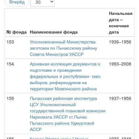
Вперёд
Начальная
дата –
конечная
№ фонда
Наименование фонда
дата
153
Уполномоченный Министерства
1936–1956
заготовок по Пычасскому району
Совета Министров УАССР
154
Архивная коллекция документов о
1993–2008
подготовке и проведении
федеральных и республикан- ских
выборов, референдумов на
территории Можгинского района
155
Пычасская районная инспектура
1937–1956
ЦСУ Уполномоченный
государственной плановой комиссии
Наркомата УАССР ст.Пычас
Пычасского района Удмуртской
АССР
156
Колхоз "Новая жизнь" Нижне-
1933–1948