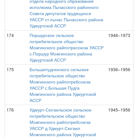
отдела народного образования
исполкома Пычасского районного
Совета депутатов трудящихся
УАССР ст.пычас Пычасского района
Удмуртской АССР
174
Поршурское сельское
1946–1973
потребительное общество
Можгинского райпотресоюза УАССР
с.Поршур Можгинского района
Удмуртской АССР
175
Большепудгинского сельское
1936–1956
потребительское общество
Можгинского райпотребсоюза
УАССР с.Большая Пудга
Можгинского района Удмуртской
АССР
176
Удмурт-Сюгаильское сельское
1945–1956
потребительское общество
Можгинского райпотребсоюза
УАССР д.Удмурт-Сюгаил
Можгинского района Удмуртской