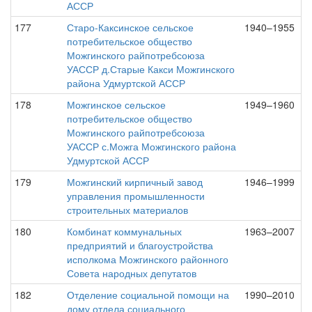
АССР
177
Старо-Каксинское сельское
1940–1955
потребительское общество
Можгинского райпотребсоюза
УАССР д.Старые Какси Можгинского
района Удмуртской АССР
178
Можгинское сельское
1949–1960
потребительское общество
Можгинского райпотребсоюза
УАССР с.Можга Можгинского района
Удмуртской АССР
179
Можгинский кирпичный завод
1946–1999
управления промышленности
строительных материалов
180
Комбинат коммунальных
1963–2007
предприятий и благоустройства
исполкома Можгинского районного
Совета народных депутатов
182
Отделение социальной помощи на
1990–2010
дому отдела социального