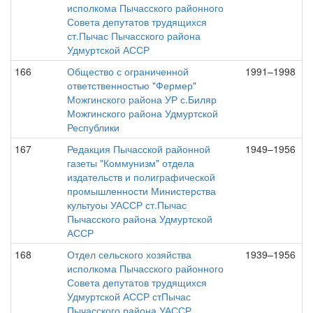
исполкома Пычасского районного
Совета депутатов трудящихся
ст.Пычас Пычасского района
Удмуртской АССР
166
Общество с ограниченной
1991–1998
ответственностью "Фермер"
Можгинского района УР с.Биляр
Можгинского района Удмуртской
Республики
167
Редакция Пычасской районной
1949–1956
газеты "Коммунизм" отдела
издательств и полиграфической
промышленности Министерства
культуоы УАССР ст.Пычас
Пычасского района Удмуртской
АССР
168
Отдел сельского хозяйства
1939–1956
исполкома Пычасского районного
Совета депутатов трудящихся
Удмуртской АССР стПычас
Пычасского района УАССР