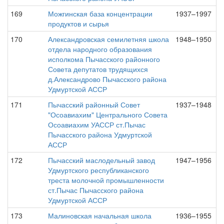
169
Можгинская база концентрации
1937–1997
продуктов и сырья
170
Александровская семилетняя школа
1948–1950
отдела народного образования
исполкома Пычасского районного
Совета депутатов трудящихся
д.Александрово Пычасского района
Удмуртской АССР
171
Пычасский районный Совет
1937–1948
"Осоавиахим" Центрального Совета
Осоавиахим УАССР ст.Пычас
Пычасского района Удмуртской
АССР
172
Пычасский маслодельный завод
1947–1956
Удмуртского республиканского
треста молочной промышленности
ст.Пычас Пычасского района
Удмуртской АССР
173
Малиновская начальная школа
1936–1955