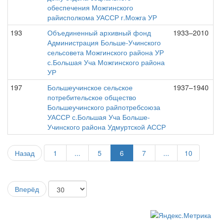
обеспечения Можгинского
райисполкома УАССР г.Можга УР
193
Объединенный архивный фонд
1933–2010
Администрация Больше-Учинского
сельсовета Можгинского района УР
с.Большая Уча Можгинского района
УР
197
Большеучинское сельское
1937–1940
потребительское общество
Большеучинского райпотребсоюза
УАССР с.Большая Уча Больше-
Учинского района Удмуртской АССР
Назад
1
...
5
6
7
...
10
Вперёд