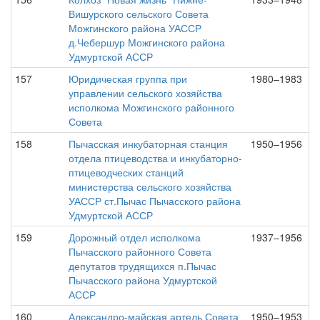
Вишурского сельского Совета
Можгинского района УАССР
д.Чебершур Можгинского района
Удмуртской АССР
157
Юридическая группа при
1980–1983
управлении сельского хозяйства
исполкома Можгинского районного
Совета
158
Пычасская инкубаторная станция
1950–1956
отдела птицеводства и инкубаторно-
птицеводческих станций
министерства сельского хозяйства
УАССР ст.Пычас Пычасского района
Удмуртской АССР
159
Дорожный отдел исполкома
1937–1956
Пычасского районного Совета
депутатов трудящихся п.Пычас
Пычасского района Удмуртской
АССР
160
Александро-майская артель Совета
1950–1953