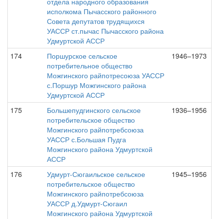
отдела народного образования
исполкома Пычасского районного
Совета депутатов трудящихся
УАССР ст.пычас Пычасского района
Удмуртской АССР
174
Поршурское сельское
1946–1973
потребительное общество
Можгинского райпотресоюза УАССР
с.Поршур Можгинского района
Удмуртской АССР
175
Большепудгинского сельское
1936–1956
потребительское общество
Можгинского райпотребсоюза
УАССР с.Большая Пудга
Можгинского района Удмуртской
АССР
176
Удмурт-Сюгаильское сельское
1945–1956
потребительское общество
Можгинского райпотребсоюза
УАССР д.Удмурт-Сюгаил
Можгинского района Удмуртской