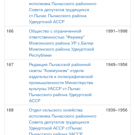
исполкома Пычасского районного
Совета депутатов трудящихся
ст.Пычас Пычасского района
Удмуртской АССР
166
Общество с ограниченной
1991–1998
ответственностью "Фермер"
Можгинского района УР с.Биляр
Можгинского района Удмуртской
Республики
167
Редакция Пычасской районной
1949–1956
газеты "Коммунизм" отдела
издательств и полиграфической
промышленности Министерства
культуоы УАССР ст.Пычас
Пычасского района Удмуртской
АССР
168
Отдел сельского хозяйства
1939–1956
исполкома Пычасского районного
Совета депутатов трудящихся
Удмуртской АССР стПычас
Пычасского района УАССР