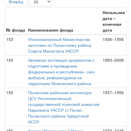
Вперёд
Начальная
дата –
конечная
№ фонда
Наименование фонда
дата
153
Уполномоченный Министерства
1936–1956
заготовок по Пычасскому району
Совета Министров УАССР
154
Архивная коллекция документов о
1993–2008
подготовке и проведении
федеральных и республикан- ских
выборов, референдумов на
территории Можгинского района
155
Пычасская районная инспектура
1937–1956
ЦСУ Уполномоченный
государственной плановой комиссии
Наркомата УАССР ст.Пычас
Пычасского района Удмуртской
АССР
156
Колхоз "Новая жизнь" Нижне-
1933–1948