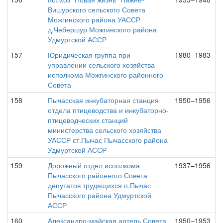
Вишурского сельского Совета
Можгинского района УАССР
д.Чебершур Можгинского района
Удмуртской АССР
157
Юридическая группа при
1980–1983
управлении сельского хозяйства
исполкома Можгинского районного
Совета
158
Пычасская инкубаторная станция
1950–1956
отдела птицеводства и инкубаторно-
птицеводческих станций
министерства сельского хозяйства
УАССР ст.Пычас Пычасского района
Удмуртской АССР
159
Дорожный отдел исполкома
1937–1956
Пычасского районного Совета
депутатов трудящихся п.Пычас
Пычасского района Удмуртской
АССР
160
Александро-майская артель Совета
1950–1953