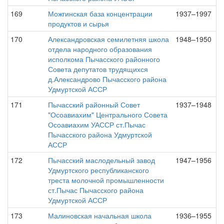
169
Можгинская база концентрации
1937–1997
продуктов и сырья
170
Александровская семилетняя школа
1948–1950
отдела народного образования
исполкома Пычасского районного
Совета депутатов трудящихся
д.Александрово Пычасского района
Удмуртской АССР
171
Пычасский районный Совет
1937–1948
"Осоавиахим" Центрального Совета
Осоавиахим УАССР ст.Пычас
Пычасского района Удмуртской
АССР
172
Пычасский маслодельный завод
1947–1956
Удмуртского республиканского
треста молочной промышленности
ст.Пычас Пычасского района
Удмуртской АССР
173
Малиновская начальная школа
1936–1955