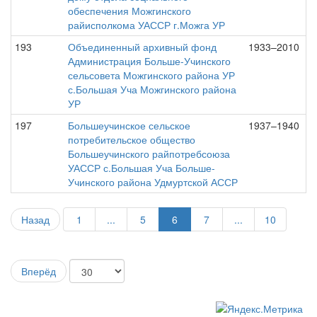
обеспечения Можгинского
райисполкома УАССР г.Можга УР
193
Объединенный архивный фонд
1933–2010
Администрация Больше-Учинского
сельсовета Можгинского района УР
с.Большая Уча Можгинского района
УР
197
Большеучинское сельское
1937–1940
потребительское общество
Большеучинского райпотребсоюза
УАССР с.Большая Уча Больше-
Учинского района Удмуртской АССР
Назад
1
...
5
6
7
...
10
Вперёд