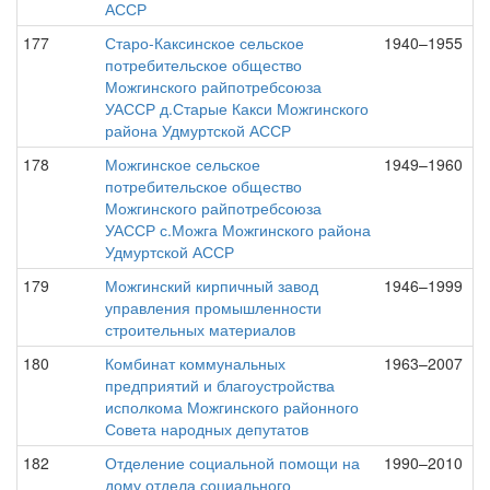
АССР
177
Старо-Каксинское сельское
1940–1955
потребительское общество
Можгинского райпотребсоюза
УАССР д.Старые Какси Можгинского
района Удмуртской АССР
178
Можгинское сельское
1949–1960
потребительское общество
Можгинского райпотребсоюза
УАССР с.Можга Можгинского района
Удмуртской АССР
179
Можгинский кирпичный завод
1946–1999
управления промышленности
строительных материалов
180
Комбинат коммунальных
1963–2007
предприятий и благоустройства
исполкома Можгинского районного
Совета народных депутатов
182
Отделение социальной помощи на
1990–2010
дому отдела социального