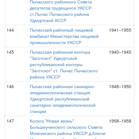
Пычасского районного Совета
депутатов трудящихся УАССР
ст.Пычас Пычасского района
Удмуртской АССР
144
Пычасский районный пищевой
1941–1955
комбинат Министерства пищевой
промышленности УАССР
145
Пычасская районная контора
1940–1945
"Заготскот" Удмуртской
республиканской конторы
"Заготскот" ст. Пычас Пычасского
района УАССР
146
Пычасская районная саниарно-
1948–1956
эпидемиологическая станция
Удмуртской республиканской
санитарно-эпидемиологической
станции
147
Колхоз "Новая жизнь"
1958–1958
Большеучинского сельского Совета
Можгинского района УАССР д.Ключи