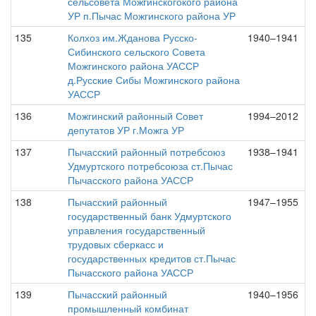
сельсовета Можгинскогокого района
УР п.Пычас Можгинского района УР
135
Колхоз им.Жданова Русско-
1940–1941
Сибинского сельского Совета
Можгинского района УАССР
д.Русские Сибы Можгинского района
УАССР
136
Можгинский районный Совет
1994–2012
депутатов УР г.Можга УР
137
Пычасский районный потребсоюз
1938–1941
Удмуртского потребсоюза ст.Пычас
Пычасского района УАССР
138
Пычасский районный
1947–1955
государственный банк Удмуртского
управления государственный
трудовых сберкасс и
государственных кредитов ст.Пычас
Пычасского района УАССР
139
Пычасский районный
1940–1956
промышленный комбинат