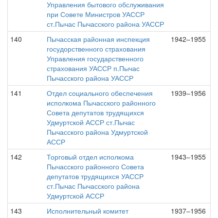
Управления бытового обслуживания
при Совете Министров УАССР
ст.Пычас Пычасского района УАССР
140
Пычасская районная инспекция
1942–1955
госудорственного страхования
Управления государственного
страхования УАССР п.Пычас
Пычасского района УАССР
141
Отдел социального обеспечения
1939–1956
исполкома Пычасского районного
Совета депутатов трудящихся
Удмуртской АССР ст.Пычас
Пычасского района Удмуртской
АССР
142
Торговый отдел исполкома
1943–1955
Пычасского районного Совета
депутатов трудящихся УАССР
ст.Пычас Пычасского района
Удмуртской АССР
143
Исполнительный комитет
1937–1956