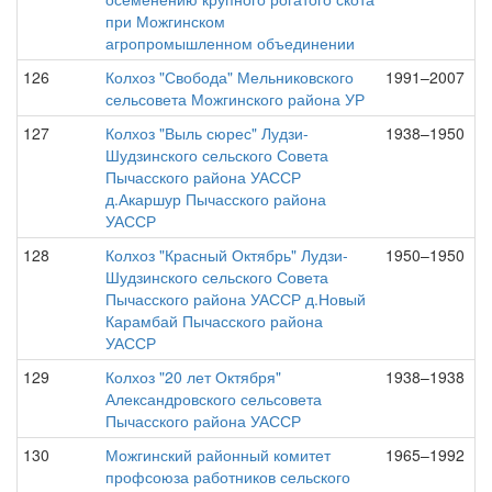
при Можгинском
агропромышленном объединении
126
Колхоз "Свобода" Мельниковского
1991–2007
сельсовета Можгинского района УР
127
Колхоз "Выль сюрес" Лудзи-
1938–1950
Шудзинского сельского Совета
Пычасского района УАССР
д.Акаршур Пычасского района
УАССР
128
Колхоз "Красный Октябрь" Лудзи-
1950–1950
Шудзинского сельского Совета
Пычасского района УАССР д.Новый
Карамбай Пычасского района
УАССР
129
Колхоз "20 лет Октября"
1938–1938
Александровского сельсовета
Пычасского района УАССР
130
Можгинский районный комитет
1965–1992
профсоюза работников сельского