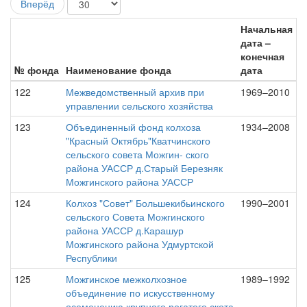
Вперёд
Начальная
дата –
конечная
№ фонда
Наименование фонда
дата
122
Межведомственный архив при
1969–2010
управлении сельского хозяйства
123
Объединенный фонд колхоза
1934–2008
"Красный Октябрь"Кватчинского
сельского совета Можгин- ского
района УАССР д.Старый Березняк
Можгинского района УАССР
124
Колхоз "Совет" Большекибьинского
1990–2001
сельского Совета Можгинского
района УАССР д.Карашур
Можгинского района Удмуртской
Республики
125
Можгинское межколхозное
1989–1992
объединение по искусственному
осеменению крупного рогатого скота