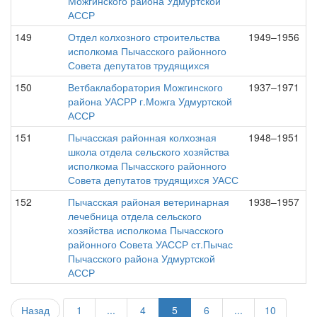
Можгинского района Удмуртской
АССР
149
Отдел колхозного строительства
1949–1956
исполкома Пычасского районного
Совета депутатов трудящихся
150
Ветбаклаборатория Можгинского
1937–1971
района УАСРР г.Можга Удмуртской
АССР
151
Пычасская районная колхозная
1948–1951
школа отдела сельского хозяйства
исполкома Пычасского районного
Совета депутатов трудящихся УАСС
152
Пычасская районая ветеринарная
1938–1957
лечебница отдела сельского
хозяйства исполкома Пычасского
районного Совета УАССР ст.Пычас
Пычасского района Удмуртской
АССР
Назад
1
...
4
5
6
...
10