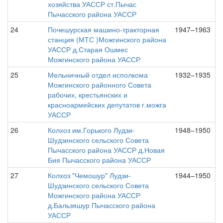
хозяйства УАССР ст.Пычас
Пычасского района УАССР
24
Почешурская машино-тракторная
1947–1963
станция (МТС )Можгинского района
УАССР д.Старая Ошмес
Можгинского района УАССР
25
Мельничный отдел исполкома
1932–1935
Можгинского районного Совета
рабочих, крестьянских и
красноармейских депутатов г.можга
УАССР
26
Колхоз им.Горького Лудзи-
1948–1950
Шудзинского сельского Совета
Пычасского района УАССР д.Новая
Бия Пычасского района УАССР
27
Колхоз "Чемошур" Лудзи-
1944–1950
Шудзинского сельского Совета
Можгинского района УАССР
д.Бальзяшур Пычасского района
УАССР