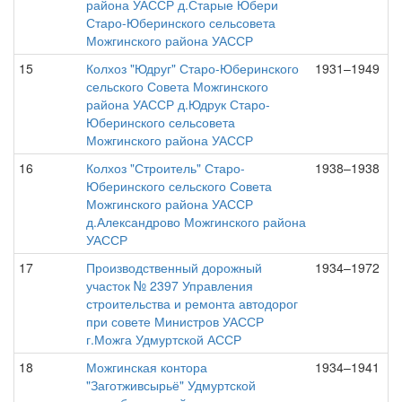
района УАССР д.Старые Юбери
Старо-Юберинского сельсовета
Можгинского района УАССР
15
Колхоз "Юдруг" Старо-Юберинского
1931–1949
сельского Совета Можгинского
района УАССР д.Юдрук Старо-
Юберинского сельсовета
Можгинского района УАССР
16
Колхоз "Строитель" Старо-
1938–1938
Юберинского сельского Совета
Можгинского района УАССР
д.Александрово Можгинского района
УАССР
17
Производственный дорожный
1934–1972
участок № 2397 Управления
строительства и ремонта автодорог
при совете Министров УАССР
г.Можга Удмуртской АССР
18
Можгинская контора
1934–1941
"Заготживсырьё" Удмуртской