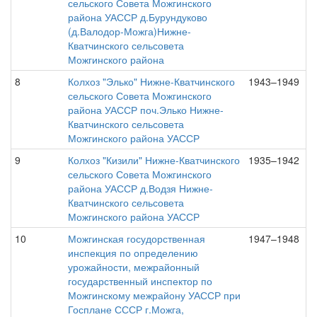
сельского Совета Можгинского
района УАССР д.Бурундуково
(д.Валодор-Можга)Нижне-
Кватчинского сельсовета
Можгинского района
8
Колхоз "Элько" Нижне-Кватчинского
1943–1949
сельского Совета Можгинского
района УАССР поч.Элько Нижне-
Кватчинского сельсовета
Можгинского района УАССР
9
Колхоз "Кизили" Нижне-Кватчинского
1935–1942
сельского Совета Можгинского
района УАССР д.Водзя Нижне-
Кватчинского сельсовета
Можгинского района УАССР
10
Можгинская госудорственная
1947–1948
инспекция по определению
урожайности, межрайонный
государственный инспектор по
Можгинскому межрайону УАССР при
Госплане СССР г.Можга,