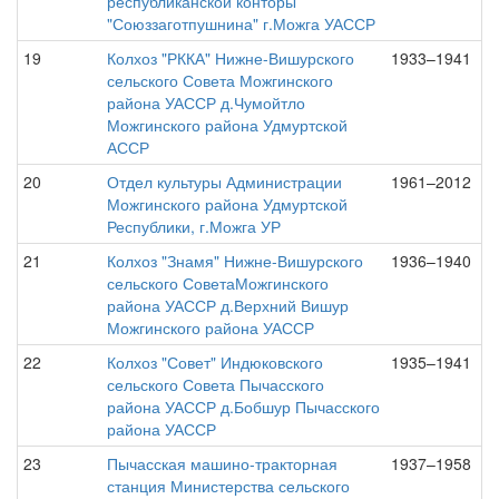
республиканской конторы
"Союззаготпушнина" г.Можга УАССР
19
Колхоз "РККА" Нижне-Вишурского
1933–1941
сельского Совета Можгинского
района УАССР д.Чумойтло
Можгинского района Удмуртской
АССР
20
Отдел культуры Администрации
1961–2012
Можгинского района Удмуртской
Республики, г.Можга УР
21
Колхоз "Знамя" Нижне-Вишурского
1936–1940
сельского СоветаМожгинского
района УАССР д.Верхний Вишур
Можгинского района УАССР
22
Колхоз "Совет" Индюковского
1935–1941
сельского Совета Пычасского
района УАССР д.Бобшур Пычасского
района УАССР
23
Пычасская машино-тракторная
1937–1958
станция Министерства сельского