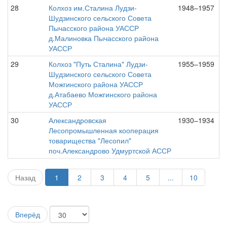
28
Колхоз им.Сталина Лудзи-
1948–1957
Шудзинского сельского Совета
Пычасского района УАССР
д.Малиновка Пычасского района
УАССР
29
Колхоз "Путь Сталина" Лудзи-
1955–1959
Шудзинского сельского Совета
Можгинского района УАССР
д.Атабаево Можгинского района
УАССР
30
Александровская
1930–1934
Лесопромышленная кооперация
товарищества "Лесопил"
поч.Александрово Удмуртской АССР
Назад
1
2
3
4
5
...
10
Вперёд