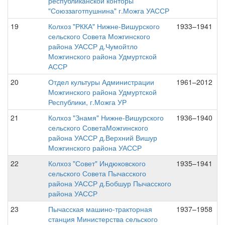
республиканской конторы
"Союззаготпушнина" г.Можга УАССР
19
Колхоз "РККА" Нижне-Вишурского
1933–1941
сельского Совета Можгинского
района УАССР д.Чумойтло
Можгинского района Удмуртской
АССР
20
Отдел культуры Администрации
1961–2012
Можгинского района Удмуртской
Республики, г.Можга УР
21
Колхоз "Знамя" Нижне-Вишурского
1936–1940
сельского СоветаМожгинского
района УАССР д.Верхний Вишур
Можгинского района УАССР
22
Колхоз "Совет" Индюковского
1935–1941
сельского Совета Пычасского
района УАССР д.Бобшур Пычасского
района УАССР
23
Пычасская машино-тракторная
1937–1958
станция Министерства сельского