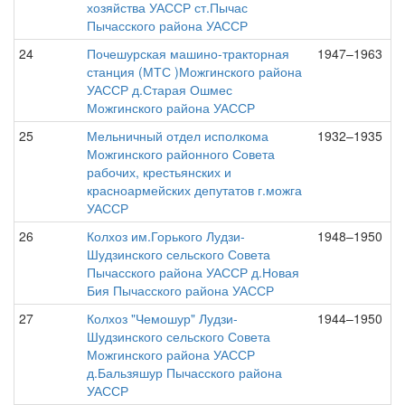
хозяйства УАССР ст.Пычас
Пычасского района УАССР
24
Почешурская машино-тракторная
1947–1963
станция (МТС )Можгинского района
УАССР д.Старая Ошмес
Можгинского района УАССР
25
Мельничный отдел исполкома
1932–1935
Можгинского районного Совета
рабочих, крестьянских и
красноармейских депутатов г.можга
УАССР
26
Колхоз им.Горького Лудзи-
1948–1950
Шудзинского сельского Совета
Пычасского района УАССР д.Новая
Бия Пычасского района УАССР
27
Колхоз "Чемошур" Лудзи-
1944–1950
Шудзинского сельского Совета
Можгинского района УАССР
д.Бальзяшур Пычасского района
УАССР