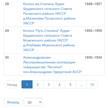
28
Колхоз им.Сталина Лудзи-
1948–1957
Шудзинского сельского Совета
Пычасского района УАССР
д.Малиновка Пычасского района
УАССР
29
Колхоз "Путь Сталина" Лудзи-
1955–1959
Шудзинского сельского Совета
Можгинского района УАССР
д.Атабаево Можгинского района
УАССР
30
Александровская
1930–1934
Лесопромышленная кооперация
товарищества "Лесопил"
поч.Александрово Удмуртской АССР
Назад
1
2
3
4
5
...
10
Вперёд