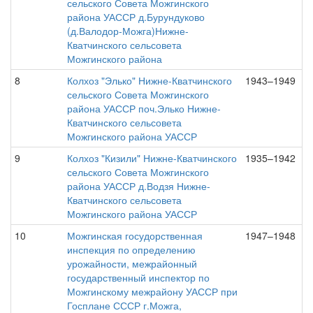
сельского Совета Можгинского
района УАССР д.Бурундуково
(д.Валодор-Можга)Нижне-
Кватчинского сельсовета
Можгинского района
8
Колхоз "Элько" Нижне-Кватчинского
1943–1949
сельского Совета Можгинского
района УАССР поч.Элько Нижне-
Кватчинского сельсовета
Можгинского района УАССР
9
Колхоз "Кизили" Нижне-Кватчинского
1935–1942
сельского Совета Можгинского
района УАССР д.Водзя Нижне-
Кватчинского сельсовета
Можгинского района УАССР
10
Можгинская госудорственная
1947–1948
инспекция по определению
урожайности, межрайонный
государственный инспектор по
Можгинскому межрайону УАССР при
Госплане СССР г.Можга,