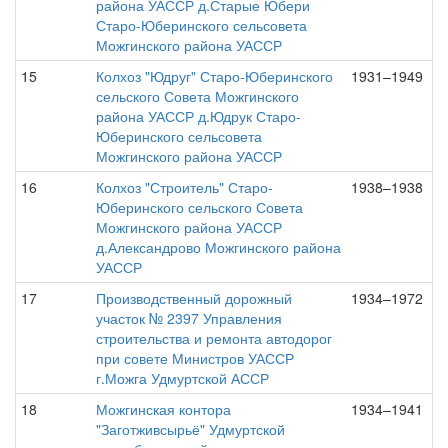
района УАССР д.Старые Юбери
Старо-Юберинского сельсовета
Можгинского района УАССР
15
Колхоз "Юдруг" Старо-Юберинского
1931–1949
сельского Совета Можгинского
района УАССР д.Юдрук Старо-
Юберинского сельсовета
Можгинского района УАССР
16
Колхоз "Строитель" Старо-
1938–1938
Юберинского сельского Совета
Можгинского района УАССР
д.Александрово Можгинского района
УАССР
17
Производственный дорожный
1934–1972
участок № 2397 Управления
строительства и ремонта автодорог
при совете Министров УАССР
г.Можга Удмуртской АССР
18
Можгинская контора
1934–1941
"Заготживсырьё" Удмуртской